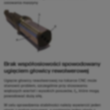
osiowania maszyny
Brak współosiowości spowodowany
ugięciem głowicy rewolwerowej
Ugięcie głowicy rewolwerowej na tokarce CNC może
stanowić problem, szczególnie przy stosowaniu
większych wierteł i wysokich posuwów,
f
, które mogą
n
powodować dużą siłę.
W celu sprawdzenia stabilności należy wywiercić jeden