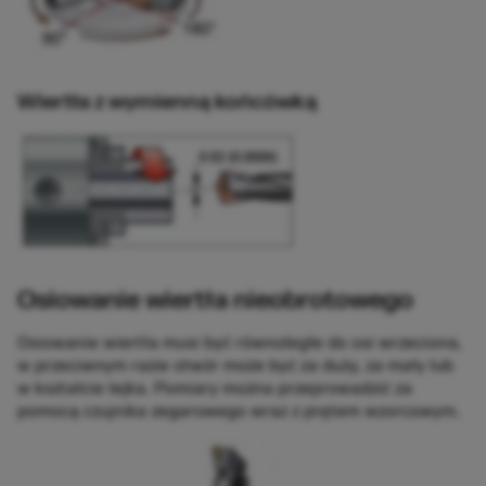
Wiertła z wymienną końcówką
Osiowanie wiertła nieobrotowego
Osiowanie wiertła musi być równoległe do osi wrzeciona,
w przeciwnym razie otwór może być za duży, za mały lub
w kształcie lejka. Pomiary można przeprowadzić za
pomocą czujnika zegarowego wraz z prętem wzorcowym.