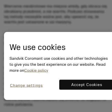
Wiercenie nieobrotowe ma miejsce wtedy, gdy obraca się
obrabiany przedmiot, a nie wiertło. Podczas stosowania
tej metody niezwykle ważne jest, aby upewnić się, że
wiertło jest ustawione w osi maszyny.
Zalecenia dotyczące osiowania przy
wierceniu nieobrotowym
We use cookies
Aby uzyskać najlepszą wydajność, należy zminimalizować
bicie narzędzia lub TIR (Total Indicator Runout).
Sandvik Coromant use cookies and other technologies
to give you the best experience on our website. Read
Uwaga:
Wiertło z wymiennymi płytkami tworzy mały rdzeń
more on
Cookie policy
centralny, widoczny na dnie otworu lub tarczy. Wielkość
rdzenia powinna mieścić się w granicach 0,05-0,15 mm
(0,002-0,006 cala), w przeciwnym razie może to
Accept Cookies
Change settings
spowodować pęknięcia krawędzi, drgania, zbyt duże
otwory i zużycie korpusu wiertła. Podczas obracania
wiertła wymiar rdzenia będzie się zmieniał ze względu na
różne położenia.