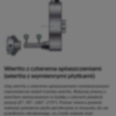
Wiertło z czterema spłaszczeniami
(wiertła z wymiennymi płytkami)
Użyj wiertła z czterema spłaszczeniami rozmieszczonymi
równomiernie wokół trzonka wiertła. Wykonaj otwory z
wiertłem zamocowanym w każdej z czterech płaskich
pozycji (0°, 90°, 180°, 270°). Pomiar otworu pozwoli
wskazać położenie płytki peryferyjnej w stosunku do osi
przedmiotu obrabianego, co z kolei wskaże stan