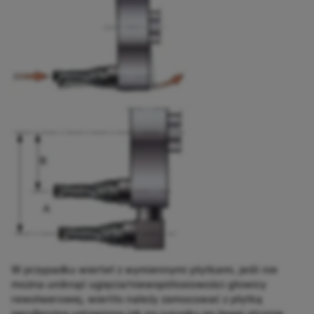
W przypadku wierteł z wymiennymi płytkami, jeśli nie
można uniknąć ugięcia/niewspółosiowości głowicy
rewolwerowej, wiertło należy zamocować z płytką
peryferyjną ustawioną jak na rysunku po lewej stronie,