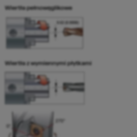
Wiertła pełnowęglikowe
Wiertła z wymiennymi płytkami