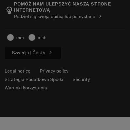
Manufacturing wellness
Track your order
POMÓŻ NAM ULEPSZYĆ NASZĄ STRONĘ
emoji_objects
INTERNETOWĄ
Career
Make a quotation
chevron_right
Podziel się swoją opinią lub pomysłami
Sustainable business
Artykuły
For press
mm
inch
chevron_right
Szwecja | Česky
Legal notice
Privacy policy
Strategia Podatkowa Spółki
Security
Warunki korzystania