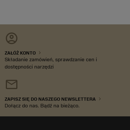
account_circle
chevron_right
ZAŁÓŻ KONTO
Składanie zamówień, sprawdzanie cen i
dostępności narzędzi
mail
chevron_right
ZAPISZ SIĘ DO NASZEGO NEWSLETTERA
Dołącz do nas. Bądź na bieżąco.