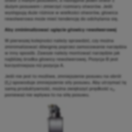
otwór z małym posuwem, a następnie jeden otwór z
dużym posuwem i zmierzyć rozmiary otworów. Jeśli
występują duże różnice w wielkości otworów, głowica
rewolwerowa może mieć tendencję do odchylania się.
Aby zminimalizować ugięcie głowicy rewolwerowej
W pierwszej kolejności należy sprawdzić, czy można
zminimalizować dźwignię poprzez zamocowanie narzędzia
w inny sposób. Zawsze należy montować narzędzie jak
najbliżej środka głowicy rewolwerowej. Pozycja B jest
korzystniejsza niż pozycja A.
Jeśli nie jest to możliwe, zmniejszenie posuwu na obrót
(
f
) spowoduje zmniejszenie siły posuwu. Aby utrzymać tę
n
samą produktywność, można zwiększyć prędkość
v
,
c
ponieważ nie wpływa to na siłę posuwu.