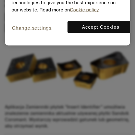
zamiennik na
technologies to give you the best experience on
our website. Read more on
Cookie policy
podstawie geometrii
lub gatunku płytki
Accept Cookies
Change settings
Aplikacja Zamienniki płytek "Insert Identifier" umożliwia
znalezienie zamiennika aktualnie używanej płytki Sandvik
Coromant. Wystarczy wprowadzić gatunek lub geometrię,
aby otrzymać wynik.