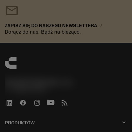
mail
chevron_right
ZAPISZ SIĘ DO NASZEGO NEWSLETTERA
Dołącz do nas. Bądź na bieżąco.
Sandvik Polska Sp. z o.o.
phone
+48222922347
keyboard_arrow_down
PRODUKTÓW