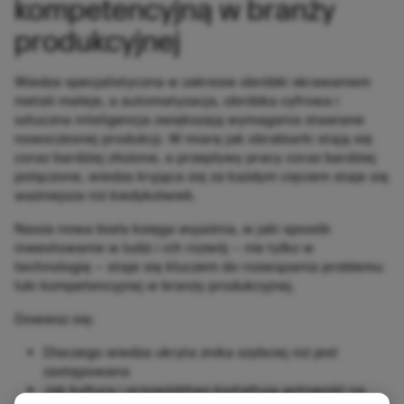
kompetencyjną w branży
produkcyjnej
Wiedza specjalistyczna w zakresie obróbki skrawaniem
metali maleje, a automatyzacja, obróbka cyfrowa i
sztuczna inteligencja zwiększają wymagania stawiane
nowoczesnej produkcji. W miarę jak obrabiarki stają się
coraz bardziej złożone, a przepływy pracy coraz bardziej
połączone, wiedza kryjąca się za każdym cięciem staje się
ważniejsza niż kiedykolwiek.
Nasza nowa biała księga wyjaśnia, w jaki sposób
inwestowanie w ludzi i ich rozwój – nie tylko w
technologię – staje się kluczem do rozwiązania problemu
luki kompetencyjnej w branży produkcyjnej.
Dowiesz się:
Dlaczego wiedza ukryta znika szybciej niż jest
zastępowana
Jak kultura i przywództwo kształtują gotowość na