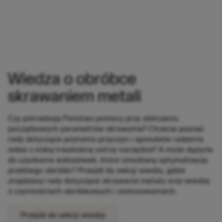
Wiedza o obróbce
skrawaniem​ metali
Czy potrzebują Państwo pomocy przy obliczaniu
początkowych parametrów skrawania? Chcecie poznać
rady dotyczące poznania przyczyn i sposobów radzenia
sobie z niską trwałością ostrzy narzędzia? A może dążycie
do uzyskania wskazówek, które umożliwią optymalizację
przebiegu obróbki? Przejdź do sekcji wiedzy, gdzie
znajdziesz rady dotyczące skrawania metalu oraz wiedzę
o czynnościach obróbkowych i zastosowaniach.​
Przejdź do sekcji wiedzy