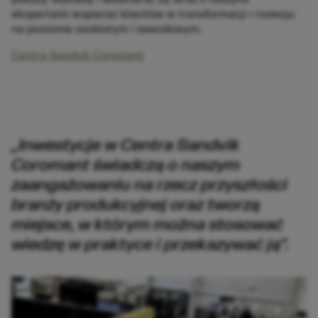
ekspertami wspierać klientów w transformacji i rozwoju
na poziomie osobistym i zawodowym.​
Centra Sandvik Coromant
„Inwestycje w Centra Sandvik
Coromant świadczą o naszym
zaangażowaniu na rzecz przyszłości
branży produkcyjnej oraz tworzą
miejsce, w którym można stosować
wiedzę w praktyce i przekazywać ją”.