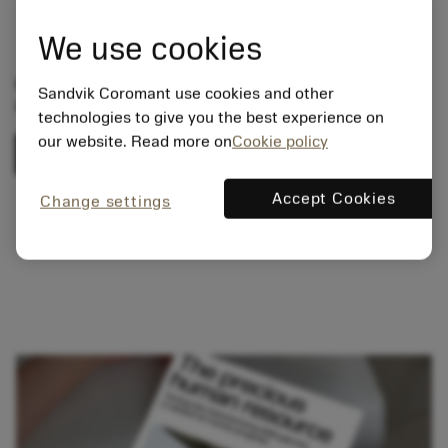
nowe technologie
Które sprawdzone działania budują odporne, gotowe
We use cookies
na przyszłość zespoły
Pobierz oficjalny dokument, aby uzyskać pełne
Sandvik Coromant use cookies and other
informacje.
technologies to give you the best experience on
our website. Read more on
Cookie policy
Pobierz teraz (tylko w języku angielskim)
Accept Cookies
Change settings