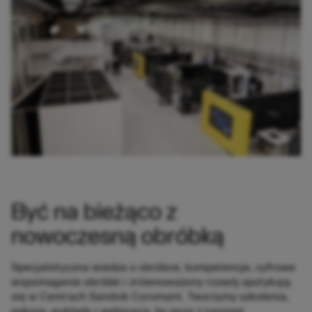
Być na bieżąco z
nowoczesną obróbką​
Specjalistyczna wiedza o obróbce, kompetencje, cyfrowe
wspomaganie obróbki i zrównoważony rozwój spotykają
się w Centrach Sandvik Coromant. Tworzymy szkolenia,
pokazy, wykłady i webinaria, by wraz z naszymi