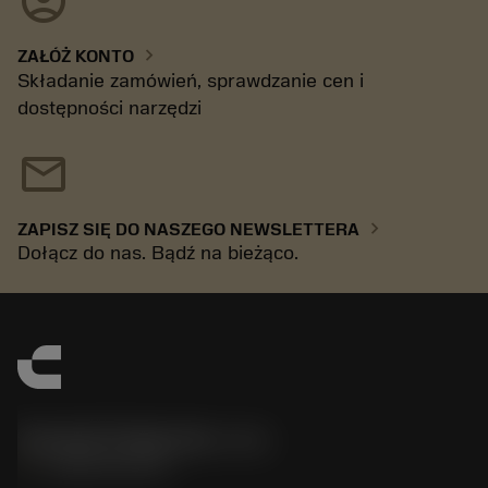
account_circle
chevron_right
ZAŁÓŻ KONTO
Składanie zamówień, sprawdzanie cen i
dostępności narzędzi
mail
chevron_right
ZAPISZ SIĘ DO NASZEGO NEWSLETTERA
Dołącz do nas. Bądź na bieżąco.
Sandvik Polska Sp. z o.o.
phone
+48222922347