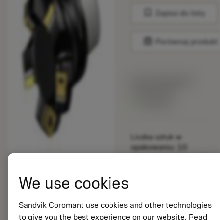
bookmark
Zapisz do listy
balance
Porównaj produkt
Cena katalogowa:
159.00 PLN
Dostępny
Liczba sztuk w
opakowaniu: 10
ISO: 345-063C5-13M
We use cookies
Material Id: 5725824
EAN: 10621144
Sandvik Coromant use cookies and other technologies
ANSI: CNMM 644-HR
to give you the best experience on our website. Read