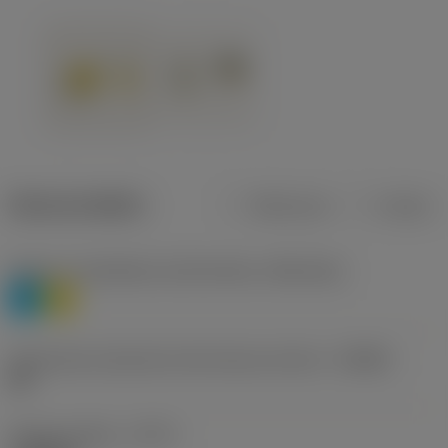
Dane produktu
Metryczne
Calowe
Poziom 1 klasyfikacji materiałowej
(TMC1ISO)
P
M
Oznaczenie producenta dla łamacza wiórów
(CBMD)
HR
Rodzaj obróbki
(CTPT)