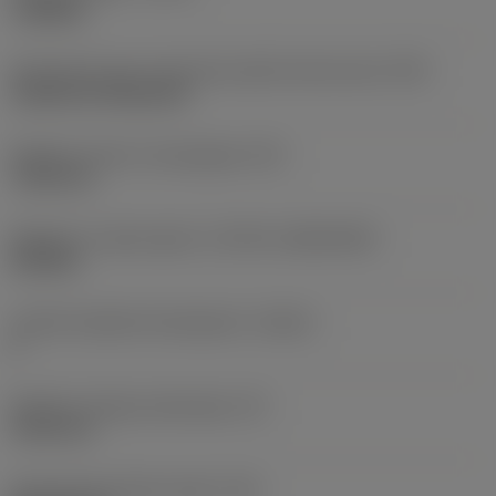
roughing
Oznaczenie typu mocowania płytki (metryczne)
(IFS)
Cylindrical fixing hole
Średnica otworu mocującego
(D1)
7,925 mm
Wielkość i kształt płytki
(CUTINT_SIZESHAPE)
CN1906
Liczba krawędzi skrawających
(CEDC)
2
Średnica okręgu wpisanego
(IC)
19,05 mm
Oznaczenie kształtu płytki
(SC)