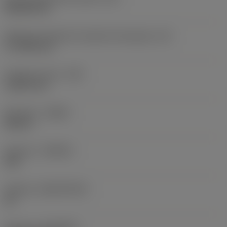
Rhombic 80
Efektywna długość krawędzi skrawającej
(LE)
17,7439 mm
Promień naroża
(RE)
1,5875 mm
Kierunek
(HAND)
Neutral
Gatunek
(GRADE)
235
Podłoże
(SUBSTRATE)
HC