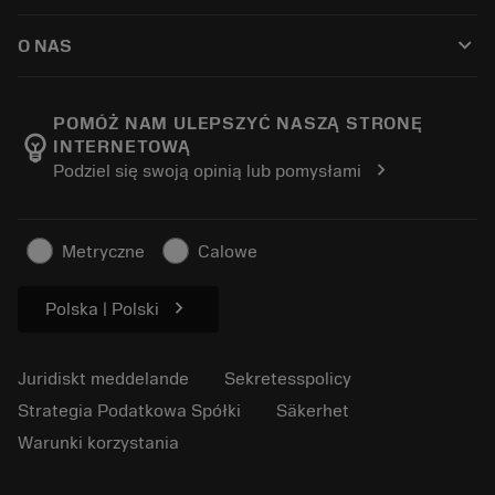
Så här köper du
Guider och handledningar
Tailor Made
keyboard_arrow_down
O NAS
Beställ
Kalkylatorer och appar
Om Sandvik Coromant
Return
Kataloger och handböcker
Tillverkning med välmående
Spåra din beställning
POMÓŻ NAM ULEPSZYĆ NASZĄ STRONĘ
emoji_objects
INTERNETOWĄ
Karriär
Skapa en offert
chevron_right
Podziel się swoją opinią lub pomysłami
Hållbart företagande
Artiklar
För press
Metryczne
Calowe
chevron_right
Polska | Polski
Juridiskt meddelande
Sekretesspolicy
Strategia Podatkowa Spółki
Säkerhet
Warunki korzystania