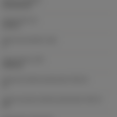
Pokrycie
(COATING)
CVD TiCN+TiN
Grubość płytki
(S)
6,35 mm
Główny kąt przyłożenia
(AN)
0 °
Ciężar elementu
(WT)
0,0262 kg
Oznaczenie wielkości gniazda płytki
(SSC_M)
19
Calowe oznaczenie wielkości gniazda płytki
(SSC_N)
3/4