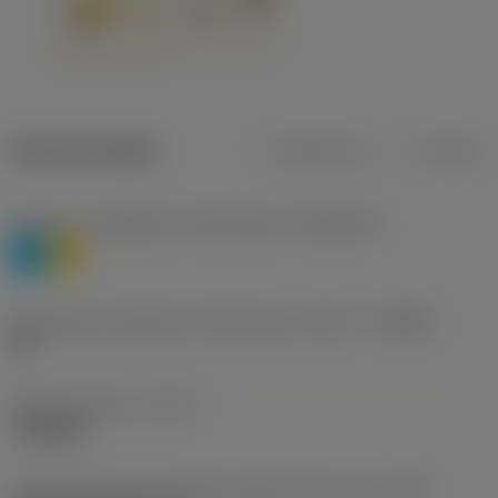
Dane produktu
Metryczne
Calowe
Poziom 1 klasyfikacji materiałowej
(TMC1ISO)
P
M
Oznaczenie producenta dla łamacza wiórów
(CBMD)
HR
Rodzaj obróbki
(CTPT)
roughing
Oznaczenie typu mocowania płytki (metryczne)
(IFS)