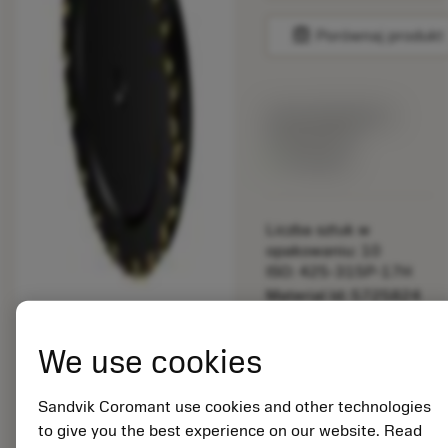
balance
Porównaj produkt
Cena katalogowa:
159.00 PLN
Dostępny
Liczba sztuk w
opakowaniu: 10
ISO: 425-315P-17H
Material Id: 5725824
EAN: 10621144
We use cookies
ANSI: CNMM 644-HR
235
Sandvik Coromant use cookies and other technologies
Rysunek
deployed_code
Pokaż model 3D
to give you the best experience on our website. Read
remove
add
poglądowy
shopping_cart
Dodaj 