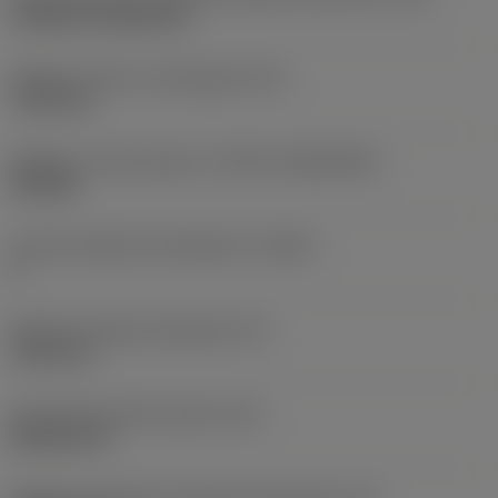
Cylindrical fixing hole
Średnica otworu mocującego
(D1)
7,925 mm
Wielkość i kształt płytki
(CUTINT_SIZESHAPE)
CN1906
Liczba krawędzi skrawających
(CEDC)
2
Średnica okręgu wpisanego
(IC)
19,05 mm
Oznaczenie kształtu płytki
(SC)
Rhombic 80