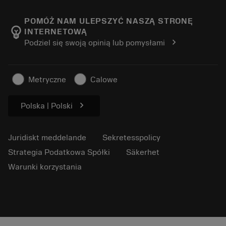
Om Sandvik Coromant
Return
Kataloger och handböcker
Tillverkning med välmående
Spåra din beställning
POMÓŻ NAM ULEPSZYĆ NASZĄ STRONĘ
emoji_objects
INTERNETOWĄ
Karriär
Skapa en offert
chevron_right
Podziel się swoją opinią lub pomysłami
Hållbart företagande
Artiklar
För press
Metryczne
Calowe
chevron_right
Polska | Polski
Juridiskt meddelande
Sekretesspolicy
Strategia Podatkowa Spółki
Säkerhet
Warunki korzystania