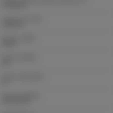
Efektywna długość krawędzi skrawającej
(LE)
17,7439 mm
Promień naroża
(RE)
1,5875 mm
Kierunek
(HAND)
Neutral
Gatunek
(GRADE)
235
Podłoże
(SUBSTRATE)
HC
Pokrycie
(COATING)
CVD TiCN+TiN