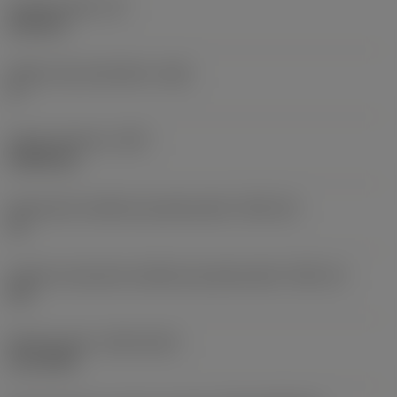
Grubość płytki
(S)
6,35 mm
Główny kąt przyłożenia
(AN)
0 °
Ciężar elementu
(WT)
0,0262 kg
Oznaczenie wielkości gniazda płytki
(SSC_M)
19
Calowe oznaczenie wielkości gniazda płytki
(SSC_N)
3/4
Release date
(ValFrom20)
2.11.1992