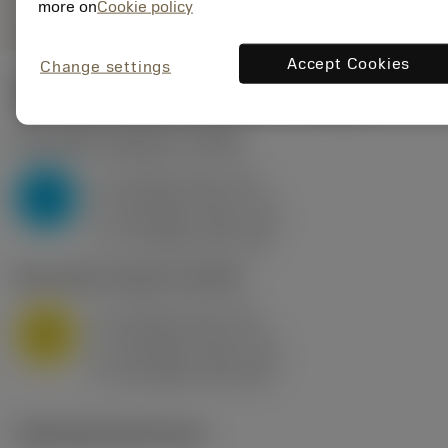
more on
Cookie policy
Accept Cookies
Change settings
Wartości początkowe
(KAPR
95 deg
)
P2.1.Z.AN
,
Twardość: 175 HB
a
10 mm (2.4 - 13)
p
P
f
0.8 mm/r (0.5 - 1.1)
n
h
0.8 mm/r (0.5 - 1.1)
ex
v
75 m/min (95 - 60)
c
M1.0.Z.AQ
,
Twardość: 200 HB
a
10 mm (2.4 - 13)
p
M
f
0.8 mm/r (0.5 - 1.1)
n
h
0.8 mm/r (0.5 - 1.1)
ex
v
65 m/min (90 - 50)
c
Ilustracje techniczne