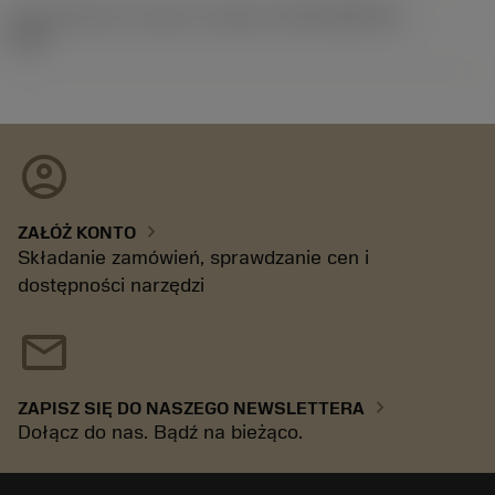
Id asortymentu nowych narzędzi
(RELEASEPACK)
92.3
account_circle
chevron_right
ZAŁÓŻ KONTO
Składanie zamówień, sprawdzanie cen i
dostępności narzędzi
mail
chevron_right
ZAPISZ SIĘ DO NASZEGO NEWSLETTERA
Dołącz do nas. Bądź na bieżąco.