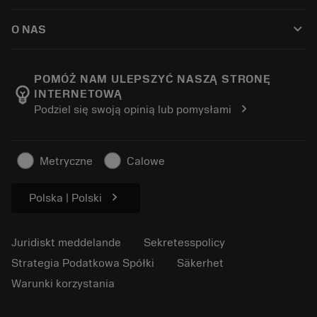
Så här köper du
Guider och handledningar
Tailor Made
keyboard_arrow_down
O NAS
Beställ
Kalkylatorer och appar
Om Sandvik Coromant
Return
Kataloger och handböcker
Tillverkning med välmående
Spåra din beställning
POMÓŻ NAM ULEPSZYĆ NASZĄ STRONĘ
emoji_objects
INTERNETOWĄ
Karriär
Skapa en offert
chevron_right
Podziel się swoją opinią lub pomysłami
Hållbart företagande
Artiklar
För press
Metryczne
Calowe
chevron_right
Polska | Polski
Juridiskt meddelande
Sekretesspolicy
Strategia Podatkowa Spółki
Säkerhet
Warunki korzystania