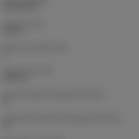
Pokrycie
(COATING)
CVD TiCN+TiN
Grubość płytki
(S)
6,35 mm
Główny kąt przyłożenia
(AN)
0 °
Ciężar elementu
(WT)
0,0262 kg
Oznaczenie wielkości gniazda płytki
(SSC_M)
19
Calowe oznaczenie wielkości gniazda płytki
(SSC_N)
3/4