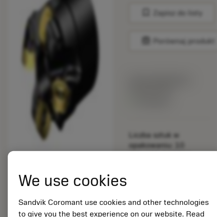
bookmark
Zapisz do listy
balance
Porównaj produkt
Cena katalogowa:
159.00 PLN
Dostępny
Liczba sztuk w
opakowaniu: 10
ISO: 600-040Q16-
12H
We use cookies
Material Id: 5725824
EAN: 10621144
Sandvik Coromant use cookies and other technologies
ANSI: CNMM 644-HR
to give you the best experience on our website. Read