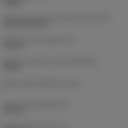
roughing
Oznaczenie typu mocowania płytki (metryczne)
(IFS)
Cylindrical fixing hole
Średnica otworu mocującego
(D1)
7,925 mm
Wielkość i kształt płytki
(CUTINT_SIZESHAPE)
CN1906
Liczba krawędzi skrawających
(CEDC)
2
Średnica okręgu wpisanego
(IC)
19,05 mm
Oznaczenie kształtu płytki
(SC)