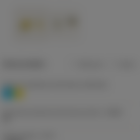
Dane produktu
Metryczne
Calowe
Poziom 1 klasyfikacji materiałowej
(TMC1ISO)
P
M
Oznaczenie producenta dla łamacza wiórów
(CBMD)
HR
Rodzaj obróbki
(CTPT)