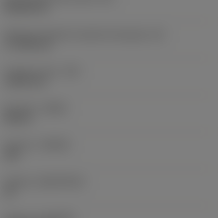
Rhombic 80
Efektywna długość krawędzi skrawającej
(LE)
17,7439 mm
Promień naroża
(RE)
1,5875 mm
Kierunek
(HAND)
Neutral
Gatunek
(GRADE)
235
Podłoże
(SUBSTRATE)
HC