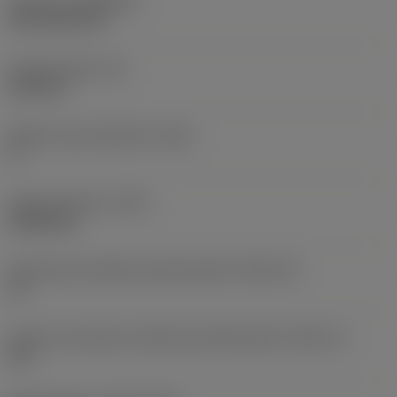
Pokrycie
(COATING)
CVD TiCN+TiN
Grubość płytki
(S)
6,35 mm
Główny kąt przyłożenia
(AN)
0 °
Ciężar elementu
(WT)
0,0262 kg
Oznaczenie wielkości gniazda płytki
(SSC_M)
19
Calowe oznaczenie wielkości gniazda płytki
(SSC_N)
3/4