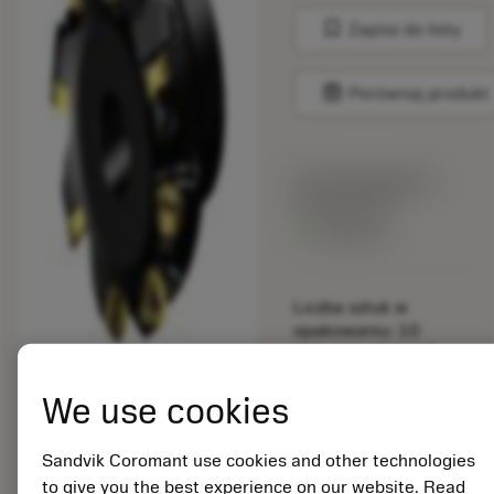
bookmark
Zapisz do listy
balance
Porównaj produkt
Cena katalogowa:
159.00 PLN
Dostępny
Liczba sztuk w
opakowaniu: 10
ISO: 600-080Q27-
12H
We use cookies
Material Id: 5725824
EAN: 10621144
Sandvik Coromant use cookies and other technologies
ANSI: CNMM 644-HR
to give you the best experience on our website. Read