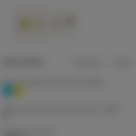
Dane produktu
Metryczne
Calowe
Poziom 1 klasyfikacji materiałowej
(TMC1ISO)
P
M
Oznaczenie producenta dla łamacza wiórów
(CBMD)
HR
Rodzaj obróbki
(CTPT)