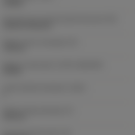
roughing
Oznaczenie typu mocowania płytki (metryczne)
(IFS)
Cylindrical fixing hole
Średnica otworu mocującego
(D1)
7,925 mm
Wielkość i kształt płytki
(CUTINT_SIZESHAPE)
CN1906
Liczba krawędzi skrawających
(CEDC)
2
Średnica okręgu wpisanego
(IC)
19,05 mm
Oznaczenie kształtu płytki
(SC)