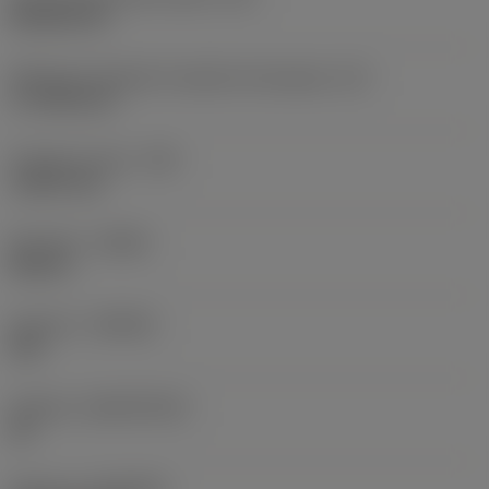
Rhombic 80
Efektywna długość krawędzi skrawającej
(LE)
17,7439 mm
Promień naroża
(RE)
1,5875 mm
Kierunek
(HAND)
Neutral
Gatunek
(GRADE)
235
Podłoże
(SUBSTRATE)
HC