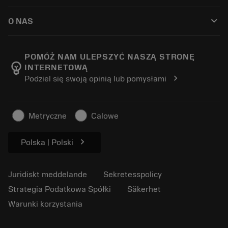
Så här köper du
Guider och handledningar
Tailor Made
keyboard_arrow_down
O NAS
Beställ
Kalkylatorer och appar
Om Sandvik Coromant
Return
Kataloger och handböcker
Tillverkning med välmående
Spåra din beställning
POMÓŻ NAM ULEPSZYĆ NASZĄ STRONĘ
emoji_objects
INTERNETOWĄ
Karriär
Skapa en offert
chevron_right
Podziel się swoją opinią lub pomysłami
Hållbart företagande
Artiklar
För press
Metryczne
Calowe
chevron_right
Polska | Polski
Juridiskt meddelande
Sekretesspolicy
Strategia Podatkowa Spółki
Säkerhet
Warunki korzystania