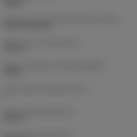
roughing
Oznaczenie typu mocowania płytki (metryczne)
(IFS)
Cylindrical fixing hole
Średnica otworu mocującego
(D1)
7,925 mm
Wielkość i kształt płytki
(CUTINT_SIZESHAPE)
CN1906
Liczba krawędzi skrawających
(CEDC)
2
Średnica okręgu wpisanego
(IC)
19,05 mm
Oznaczenie kształtu płytki
(SC)