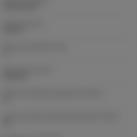
Pokrycie
(COATING)
CVD TiCN+TiN
Grubość płytki
(S)
6,35 mm
Główny kąt przyłożenia
(AN)
0 °
Ciężar elementu
(WT)
0,0262 kg
Oznaczenie wielkości gniazda płytki
(SSC_M)
19
Calowe oznaczenie wielkości gniazda płytki
(SSC_N)
3/4