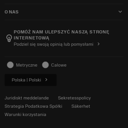
Så här köper du
Guider och handledningar
Tailor Made
keyboard_arrow_down
O NAS
Beställ
Kalkylatorer och appar
Om Sandvik Coromant
Return
Kataloger och handböcker
Tillverkning med välmående
Spåra din beställning
POMÓŻ NAM ULEPSZYĆ NASZĄ STRONĘ
emoji_objects
INTERNETOWĄ
Karriär
Skapa en offert
chevron_right
Podziel się swoją opinią lub pomysłami
Hållbart företagande
Artiklar
För press
Metryczne
Calowe
chevron_right
Polska | Polski
Juridiskt meddelande
Sekretesspolicy
Strategia Podatkowa Spółki
Säkerhet
Warunki korzystania