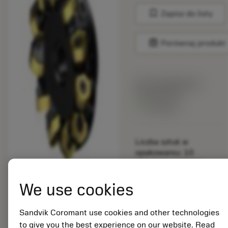
bookmark
Zapisz do listy
balance
Porównaj produkt
Cena katalogowa:
159.00 PLN
Dostępny
Liczba sztuk w
opakowaniu: 10
ISO: 745-100Q32-
21H
We use cookies
Material Id: 5725824
EAN: 10621144
Sandvik Coromant use cookies and other technologies
ANSI: CNMM 644-HR
to give you the best experience on our website. Read