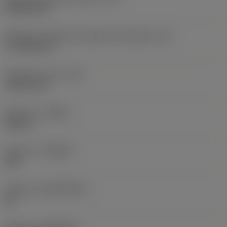
Rhombic 80
Efektywna długość krawędzi skrawającej
(LE)
17,7439 mm
Promień naroża
(RE)
1,5875 mm
Kierunek
(HAND)
Neutral
Gatunek
(GRADE)
235
Podłoże
(SUBSTRATE)
HC