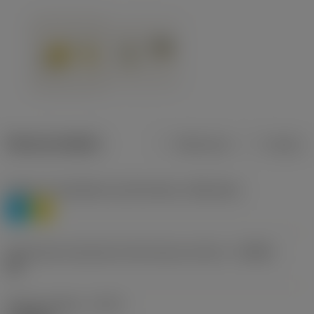
Dane produktu
Metryczne
Calowe
Poziom 1 klasyfikacji materiałowej
(TMC1ISO)
P
M
Oznaczenie producenta dla łamacza wiórów
(CBMD)
HR
Rodzaj obróbki
(CTPT)