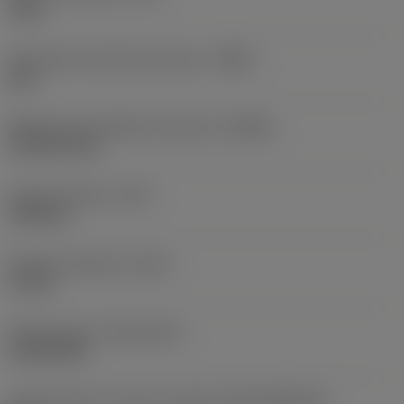
3 Nm
Oznaczenie materiału korpusu
(BMC)
Stal
Maksymalna prędkość obrotowa
(RPMX)
10 900 1/min
Ciężar elementu
(WT)
3,492 kg
Długość całkowita
(OAL)
70 mm
Release date
(ValFrom20)
10.02.2009
Id asortymentu nowych narzędzi
(RELEASEPACK)