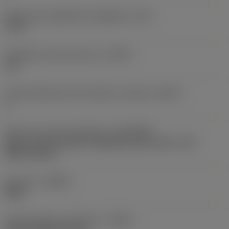
Maksymalna głębokość wgłębienia
(AZ)
0 mm
Podziałka nierównomierna
(CPDF)
Tak
Liczba efektywnych krawędzi na obrzeżu
(ZEFP)
6
Złącze po stronie obrabiarki
(ADINTMS)
Arbor -CIS -B (cutter retaining screw) -inch: 1 1/2
(DAH=60mm)
Kierunek
(HAND)
Right
Doprowadzenie chłodziwa
(CNSC)