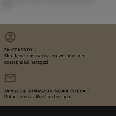
09.1
account_circle
chevron_right
ZAŁÓŻ KONTO
Składanie zamówień, sprawdzanie cen i
dostępności narzędzi
mail
chevron_right
ZAPISZ SIĘ DO NASZEGO NEWSLETTERA
Dołącz do nas. Bądź na bieżąco.