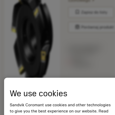
czołowego
bookmark
Zapisz do listy
balance
Porównaj produkt
Cena katalogowa:
5 725.00 PLN
Brak w
magazynie
Liczba sztuk w
opakowaniu: 1
We use cookies
ISO: A345-125J38-
13L
Material Id: 5722564
Sandvik Coromant use cookies and other technologies
to give you the best experience on our website. Read