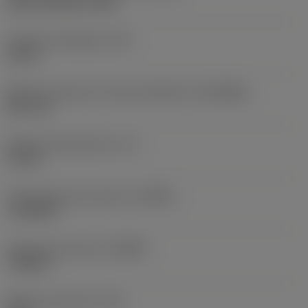
axial concentric entry
Ciśnienie chłodziwa
(CP)
10 bar
Średnica złącza po stronie obrabiarki
(DCONMS)
38,1 mm
Długość funkcjonalna
(LF)
70 mm
Promieniowy kąt natarcia
(GAMF)
-12,8708 °
Osiowy kąt natarcia
(GAMP)
-4,5656 °
Moment obrotowy
(TQ)