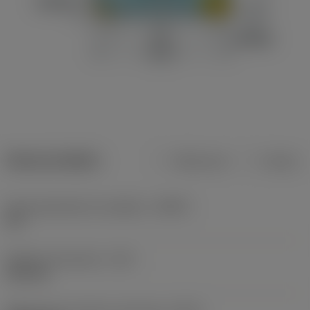
Dane produktu
Metryczne
Calowe
Kąt przystawienia narzędzia
(KAPR)
45 °
Średnica skrawania
(DC)
125 mm