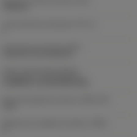
Maksymalna średnica skrawania
(DCX)
139,08 mm
Liczba elementów skrawających
(CICT_2)
6
Oznaczenie typu mocowania
(MTP)
clamp with screw through hole
Część 2 oznaczeń złącza elementu
skrawającego
(CUTINT_MASTER_2)
CoroMill 345 -size 1305 (345R-1305)
Maksymalna głębokość skrawania
(APMX_FFW)
6 mm
Maksymalny kąt zagłębiania skośnego
(RMPX)
0 °