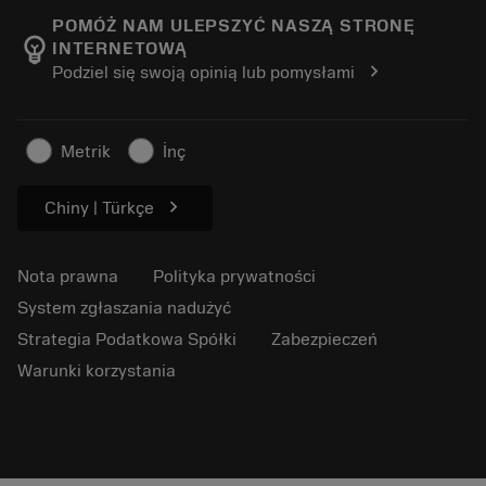
Wytwarzanie dobrostanu
Śledź swoje zamówienie
POMÓŻ NAM ULEPSZYĆ NASZĄ STRONĘ
emoji_objects
INTERNETOWĄ
Kariera
Złóż ofertę
chevron_right
Podziel się swoją opinią lub pomysłami
Zrównoważony biznes
Artykuły
Do prasy
Metrik
İnç
chevron_right
Chiny | Türkçe
Nota prawna
Polityka prywatności
System zgłaszania nadużyć
Strategia Podatkowa Spółki
Zabezpieczeń
Warunki korzystania