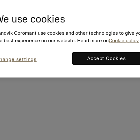
e use cookies
ndvik Coromant use cookies and other technologies to give y
e best experience on our website. Read more on
Cookie policy
Accept Cookies
hange settings