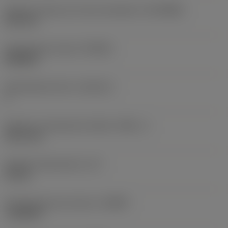
Średnica złącza po stronie obrabiarki
(DCONMS)
63,5 mm
Standardowa liczba
(STDNO)
ISO6462
Standardowa litera
(STDLET)
C
Średnica rozstawienia kołków
(DBC_1)
101,6 mm
Długość funkcjonalna
(LF)
63 mm
Promieniowy kąt natarcia
(GAMF)
-30,4004 °