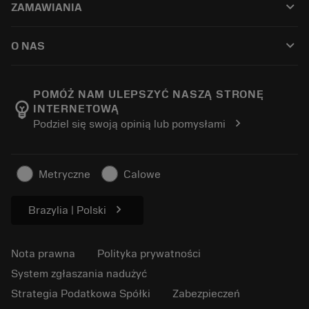
keyboard_arrow_down
ZAMAWIANIA
Regeneracja
Tailor Made
Jak Dokonać Zakupu
Baza wiedzy
Katalogi
keyboard_arrow_down
O NAS
Zamów
E-learningu
Kariera
Dodaj do koszyka zwrotów
Wydarzenia i szkolenia
O Sandvik Coromant
Śledź swoje zamówienie
Tool ID
POMÓŻ NAM ULEPSZYĆ NASZĄ STRONĘ
emoji_objects
INTERNETOWĄ
Znajdź nas
FAQ
chevron_right
Podziel się swoją opinią lub pomysłami
Dla prasy
Kontakt
Informacje dotyczące bezpieczeństwa pracy
Zrównoważony rozwój
Metryczne
Calowe
chevron_right
Brazylia | Polski
Nota prawna
Polityka prywatności
System zgłaszania nadużyć
Strategia Podatkowa Spółki
Zabezpieczeń