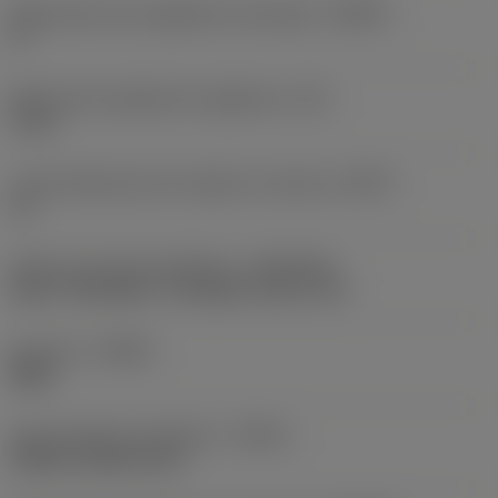
Maksymalny kąt zagłębiania skośnego
(RMPX)
0 °
Maksymalna głębokość wgłębienia
(AZ)
0 mm
Liczba efektywnych krawędzi na obrzeżu
(ZEFP)
14
Złącze po stronie obrabiarki
(ADINTMS)
Arbor -ISO 6462 -C (4 bolts) -inch: 2 1/2
Kierunek
(HAND)
Right
Doprowadzenie chłodziwa
(CNSC)
without coolant entry