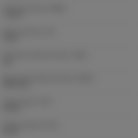
Osiowy kąt natarcia
(GAMP)
-7,6572 °
Moment obrotowy
(TQ)
12 Nm
Oznaczenie materiału korpusu
(BMC)
Stal
Maksymalna prędkość obrotowa
(RPMX)
3296 1/min
Ciężar elementu
(WT)
6,29 kg
Długość całkowita
(OAL)
63 mm