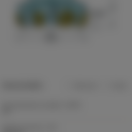
Dane produktu
Metryczne
Calowe
Kąt przystawienia narzędzia
(KAPR)
42 °
Średnica skrawania
(DC)