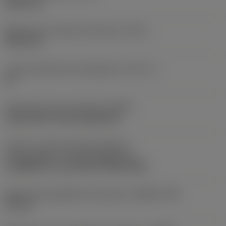
203,2 mm
Maksymalna średnica skrawania
(DCX)
218,4 mm
Liczba elementów skrawających
(CICT_2)
14
Oznaczenie typu mocowania
(MTP)
clamp with screw through hole
Część 2 oznaczeń złącza elementu
skrawającego
(CUTINT_MASTER_2)
CoroMill 745 -size 2109 (745R-2109)
Maksymalna głębokość skrawania
(APMX_FFW)
5,2 mm