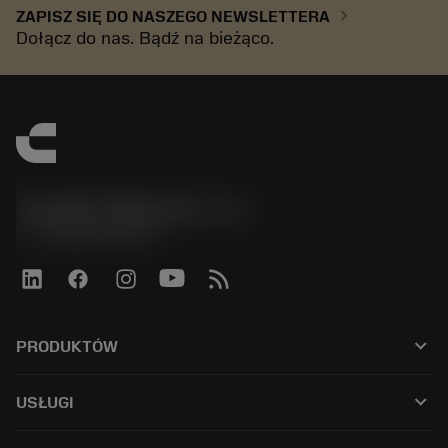
chevron_right
ZAPISZ SIĘ DO NASZEGO NEWSLETTERA
Dołącz do nas. Bądź na bieżąco.
Sandvik Polska Sp. z o.o.
phone
+48222922347
keyboard_arrow_down
PRODUKTÓW
Wszystkie produkty
keyboard_arrow_down
USŁUGI
CoroPlus® Tool Guide
Odzysk węglika spiekanego
Tool Assembly