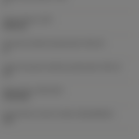
7 °
Ciężar elementu
(WT)
0,0014 kg
Oznaczenie wielkości gniazda płytki
(SSC_M)
11
Calowe oznaczenie wielkości gniazda płytki
(SSC_N)
1/4
Release date
(ValFrom20)
19.09.2012
Id asortymentu nowych narzędzi
(RELEASEPACK)
12.2