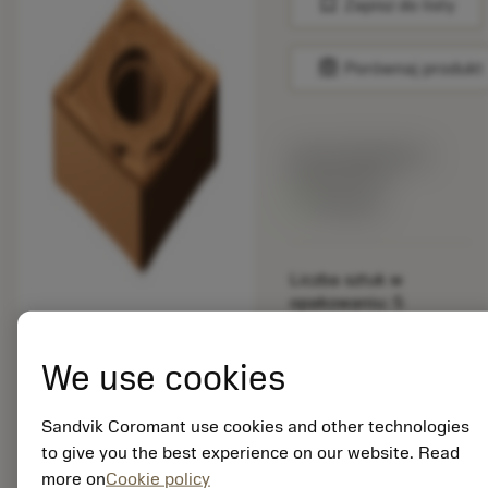
bookmark
Zapisz do listy
balance
Porównaj produkt
Cena katalogowa:
456.00 PLN
Dostępny
Liczba sztuk w
opakowaniu: 5
ISO: CNGG 12 04 08-
SGF 1125
We use cookies
Material Id: 6271953
EAN: 26271953
Sandvik Coromant use cookies and other technologies
ANSI:
to give you the best experience on our website. Read
TCGW222T0320F
more on
Cookie policy