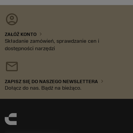
account_circle
chevron_right
ZAŁÓŻ KONTO
Składanie zamówień, sprawdzanie cen i
dostępności narzędzi
mail
chevron_right
ZAPISZ SIĘ DO NASZEGO NEWSLETTERA
Dołącz do nas. Bądź na bieżąco.