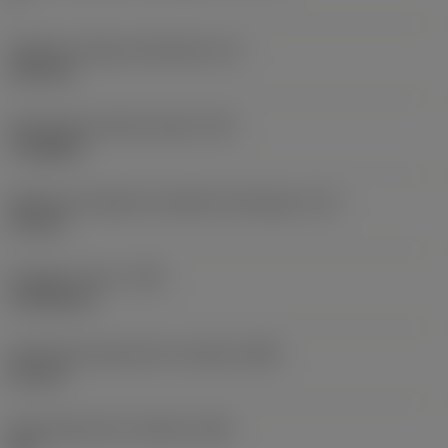
Średnica okręgu wpisanego
(IC)
6,35 mm
Oznaczenie kształtu płytki
(SC)
Triangular
Efektywna długość krawędzi skrawającej
(LE)
2,9 mm
Promień naroża
(RE)
0,7938 mm
Szerokość powierzchni czołowej
(BN)
0,1 mm
Kąt powierzchni czołowej
(GB)