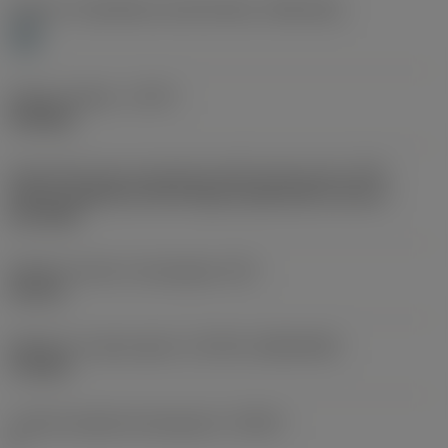
Poziom 1 klasyfikacji materiałowej
(TMC1ISO)
H
Rodzaj obróbki
(CTPT)
finishing
Oznaczenie typu mocowania płytki (metryczne)
(IFS)
Partly cylindrical, 40-60 deg countersink on one or
two sides
Średnica otworu mocującego
(D1)
2,8 mm
Wielkość i kształt płytki
(CUTINT_SIZESHAPE)
TC1103
Liczba krawędzi skrawających
(CEDC)
3