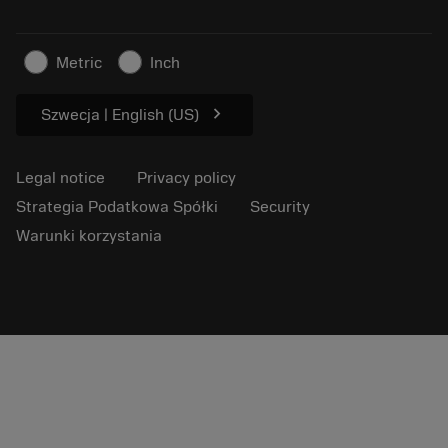
Sustainable business
Artykuły
For press
Metric
Inch
chevron_right
Szwecja | English (US)
Legal notice
Privacy policy
Strategia Podatkowa Spółki
Security
Warunki korzystania