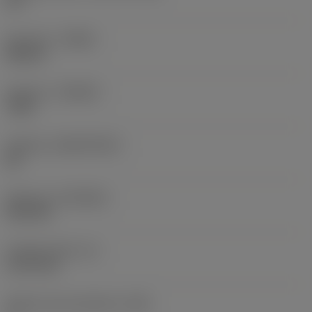
20 °
Kierunek
(HAND)
Neutral
Gatunek
(GRADE)
7525
Podłoże
(SUBSTRATE)
BC
Pokrycie
(COATING)
PVD TiN
Grubość płytki
(S)
3,175 mm
Główny kąt przyłożenia
(AN)