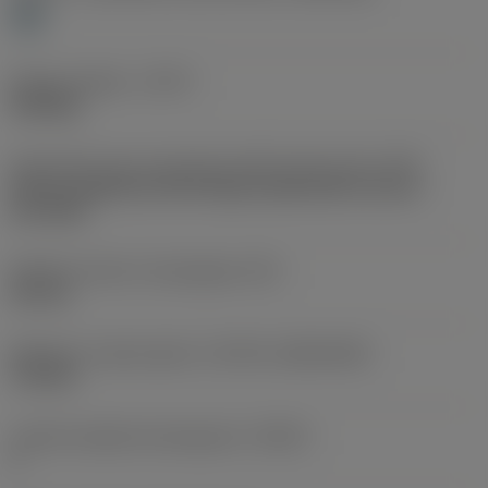
H
Rodzaj obróbki
(CTPT)
finishing
Oznaczenie typu mocowania płytki (metryczne)
(IFS)
Partly cylindrical, 40-60 deg countersink on one or
two sides
Średnica otworu mocującego
(D1)
2,8 mm
Wielkość i kształt płytki
(CUTINT_SIZESHAPE)
TC1103
Liczba krawędzi skrawających
(CEDC)
3