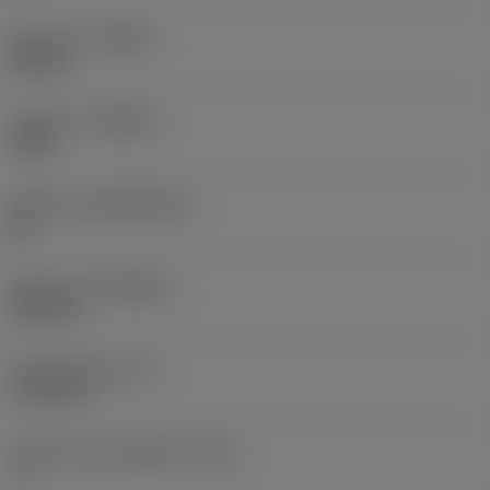
Kierunek
(HAND)
Neutral
Gatunek
(GRADE)
7525
Podłoże
(SUBSTRATE)
BC
Pokrycie
(COATING)
PVD TiN
Grubość płytki
(S)
3,175 mm
Główny kąt przyłożenia
(AN)
7 °