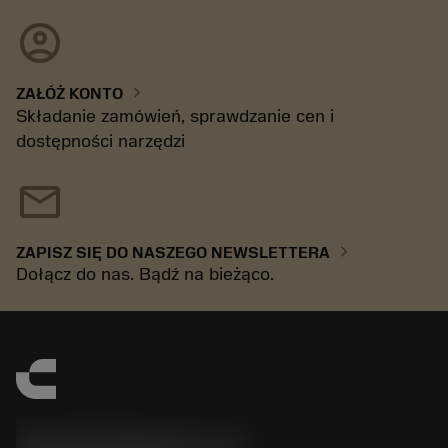
account_circle
chevron_right
ZAŁÓŻ KONTO
Składanie zamówień, sprawdzanie cen i
dostępności narzędzi
mail
chevron_right
ZAPISZ SIĘ DO NASZEGO NEWSLETTERA
Dołącz do nas. Bądź na bieżąco.
Sandvik Polska Sp. z o.o.