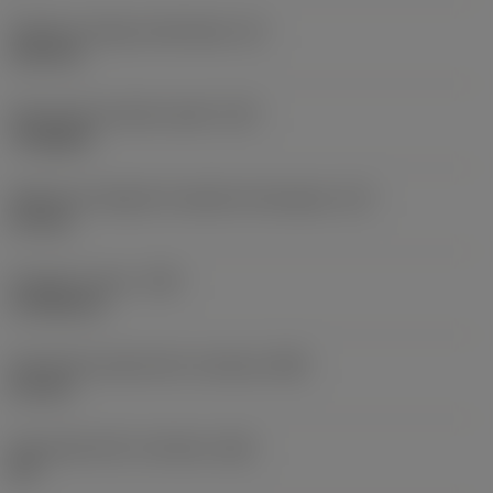
Średnica okręgu wpisanego
(IC)
6,35 mm
Oznaczenie kształtu płytki
(SC)
Triangular
Efektywna długość krawędzi skrawającej
(LE)
2,9 mm
Promień naroża
(RE)
0,7938 mm
Szerokość powierzchni czołowej
(BN)
0,1 mm
Kąt powierzchni czołowej
(GB)
20 °