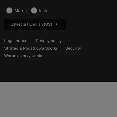
Artykuły
For press
Metric
Inch
chevron_right
Szwecja | English (US)
Legal notice
Privacy policy
Strategia Podatkowa Spółki
Security
Warunki korzystania