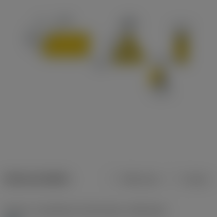
Dane produktu
Metryczne
Calowe
Poziom 1 klasyfikacji materiałowej
(TMC1ISO)