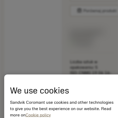
balance
Porównaj produkt
Cena katalogowa:
456.00 PLN
Dostępny
Liczba sztuk w
opakowaniu: 5
ISO: CNMG 19 06 16-
PM 4325
Material Id: 6271953
We use cookies
EAN: 26271953
Sandvik Coromant use cookies and other technologies
ANSI:
TCGW222T0320F
to give you the best experience on our website. Read
7525
more on
Cookie policy