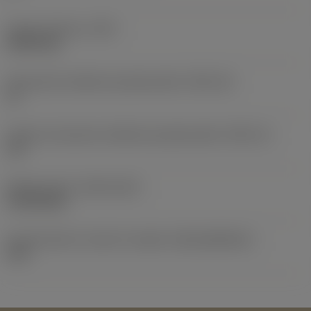
Ciężar elementu
(WT)
0,0014 kg
Oznaczenie wielkości gniazda płytki
(SSC_M)
11
Calowe oznaczenie wielkości gniazda płytki
(SSC_N)
1/4
Release date
(ValFrom20)
19.09.2012
Id asortymentu nowych narzędzi
(RELEASEPACK)
12.2