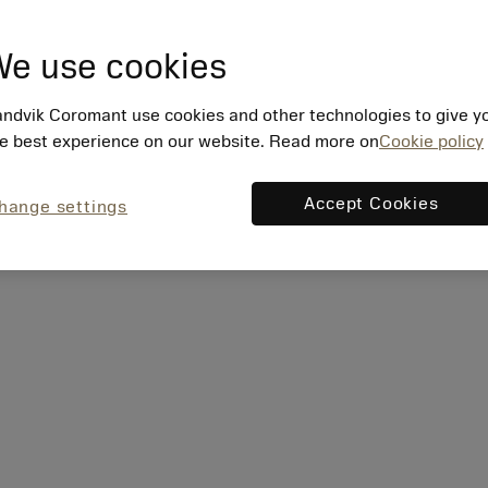
e use cookies
ndvik Coromant use cookies and other technologies to give y
e best experience on our website. Read more on
Cookie policy
Accept Cookies
hange settings