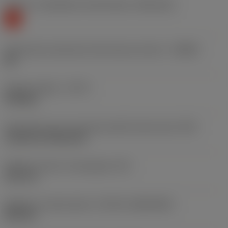
Poziom 1 klasyfikacji materiałowej
(TMC1ISO)
K
Oznaczenie producenta dla łamacza wiórów
(CBMD)
WF
Rodzaj obróbki
(CTPT)
finishing
Oznaczenie typu mocowania płytki (metryczne)
(IFS)
Cylindrical fixing hole
Średnica otworu mocującego
(D1)
3,81 mm
Wielkość i kształt płytki
(CUTINT_SIZESHAPE)
DN1104