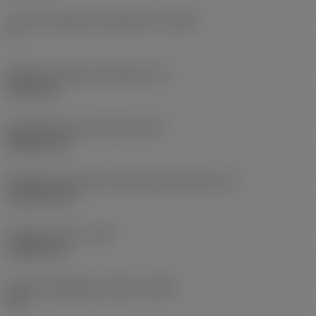
Liczba krawędzi skrawających
(CEDC)
4
Średnica okręgu wpisanego
(IC)
9,525 mm
Oznaczenie kształtu płytki
(SC)
Rhombic 55
Efektywna długość krawędzi skrawającej
(LE)
11,2279 mm
Promień naroża
(RE)
0,3969 mm
Płytka dogładzająca Wiper
(WEP)
Tak