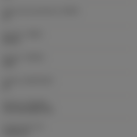
Główny kąt przystawienia
(KRINS)
93 °
Kierunek
(HAND)
Neutral
Gatunek
(GRADE)
3210
Podłoże
(SUBSTRATE)
HC
Pokrycie
(COATING)
CVD TiCN+Al2O3+TiN
Grubość płytki
(S)
4,7625 mm