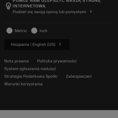
POMÓŻ NAM ULEPSZYĆ NASZĄ STRONĘ
emoji_objects
INTERNETOWĄ
Kariera
Złóż ofertę
chevron_right
Podziel się swoją opinią lub pomysłami
Zrównoważony biznes
Artykuły
Do prasy
Metric
Inch
chevron_right
Hiszpania | English (US)
Nota prawna
Polityka prywatności
System zgłaszania nadużyć
Strategia Podatkowa Spółki
Zabezpieczeń
Warunki korzystania