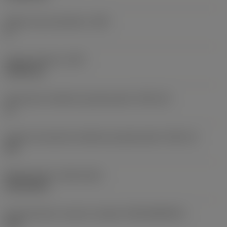
Główny kąt przyłożenia
(AN)
0 °
Ciężar elementu
(WT)
0,0052 kg
Oznaczenie wielkości gniazda płytki
(SSC_M)
11
Calowe oznaczenie wielkości gniazda płytki
(SSC_N)
3/8
Release date
(ValFrom20)
22.09.2015
Id asortymentu nowych narzędzi
(RELEASEPACK)
15.2