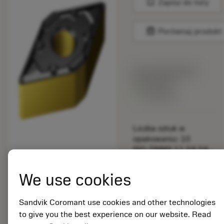
bookmark
Zapisz do listy
balance
Porównaj produkt
Cena katalogowa:
95.20 PLN
Dostępny
Liczba sztuk w
opakowaniu: 10
ISO: DNMX 11 04 04-
WF 3210
Material Id: 6868445
We use cookies
EAN:
Sandvik Coromant use cookies and other technologies
7323220265626
to give you the best experience on our website. Read
ANSI: DNMX 331-WF