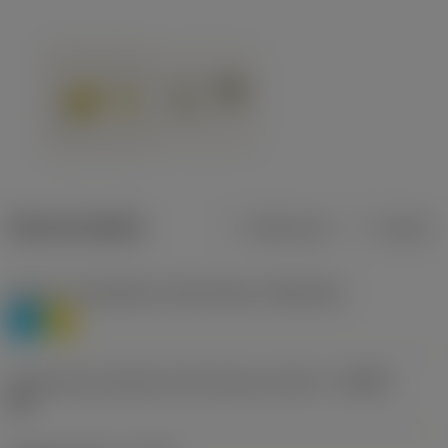
Dane produktu
Metryczne
Calowe
Poziom 1 klasyfikacji materiałowej
(TMC1ISO)
P
M
Oznaczenie producenta dla łamacza wiórów
(CBMD)
HR