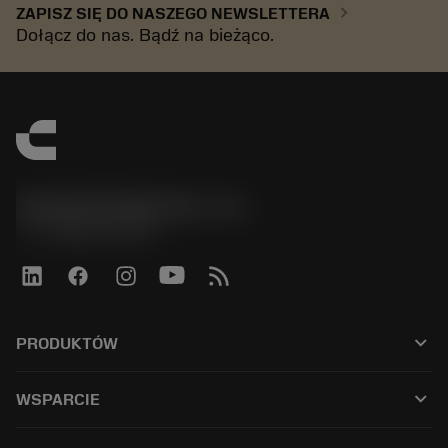
chevron_right
ZAPISZ SIĘ DO NASZEGO NEWSLETTERA
Dołącz do nas. Bądź na bieżąco.
Sandvik Polska Sp. z o.o.
phone
+48222922347
keyboard_arrow_down
PRODUKTÓW
Alla verktyg
keyboard_arrow_down
WSPARCIE
All programvara
Kundservice
Återvinning