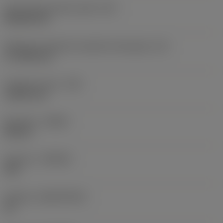
Oznaczenie kształtu płytki
(SC)
Rhombic 80
Efektywna długość krawędzi skrawającej
(LE)
17,7439 mm
Promień naroża
(RE)
1,5875 mm
Kierunek
(HAND)
Neutral
Gatunek
(GRADE)
235
Podłoże
(SUBSTRATE)
HC