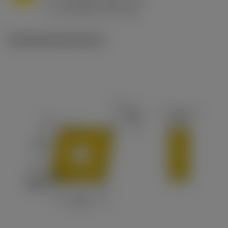
h
0.8 mm/r (0.5 - 1.1)
ex
v
65 m/min (90 - 50)
c
Ilustracje techniczne