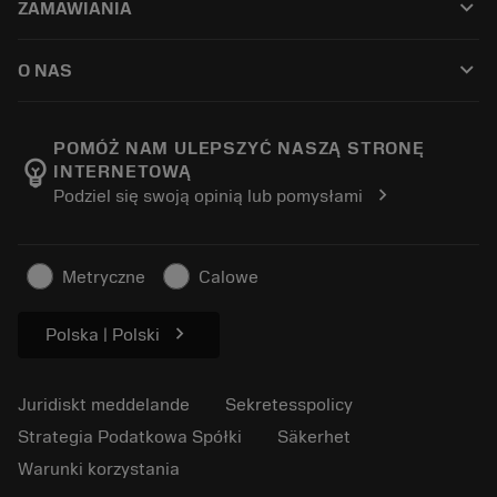
keyboard_arrow_down
ZAMAWIANIA
Distributörer och specialister
Omkonditionering
Så här köper du
Guider och handledningar
Tailor Made
keyboard_arrow_down
O NAS
Beställ
Kalkylatorer och appar
Om Sandvik Coromant
Return
Kataloger och handböcker
Tillverkning med välmående
Spåra din beställning
POMÓŻ NAM ULEPSZYĆ NASZĄ STRONĘ
emoji_objects
INTERNETOWĄ
Karriär
Skapa en offert
chevron_right
Podziel się swoją opinią lub pomysłami
Hållbart företagande
Artiklar
För press
Metryczne
Calowe
chevron_right
Polska | Polski
Juridiskt meddelande
Sekretesspolicy
Strategia Podatkowa Spółki
Säkerhet
Warunki korzystania