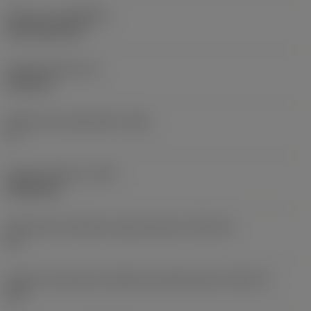
Pokrycie
(COATING)
CVD TiCN+TiN
Grubość płytki
(S)
6,35 mm
Główny kąt przyłożenia
(AN)
0 °
Ciężar elementu
(WT)
0,0262 kg
Oznaczenie wielkości gniazda płytki
(SSC_M)
19
Calowe oznaczenie wielkości gniazda płytki
(SSC_N)
3/4