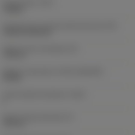
Rodzaj obróbki
(CTPT)
roughing
Oznaczenie typu mocowania płytki (metryczne)
(IFS)
Cylindrical fixing hole
Średnica otworu mocującego
(D1)
7,925 mm
Wielkość i kształt płytki
(CUTINT_SIZESHAPE)
CN1906
Liczba krawędzi skrawających
(CEDC)
2
Średnica okręgu wpisanego
(IC)
19,05 mm