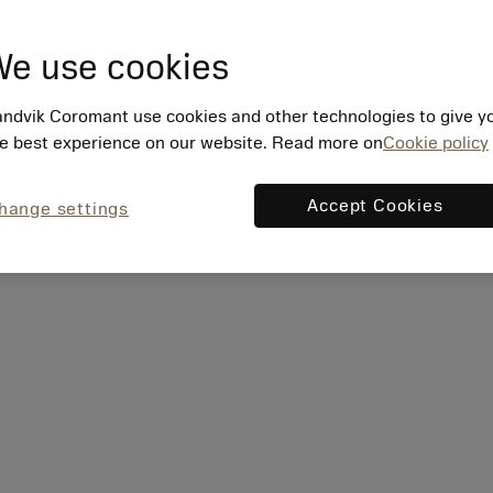
e use cookies
ndvik Coromant use cookies and other technologies to give y
e best experience on our website. Read more on
Cookie policy
Accept Cookies
hange settings