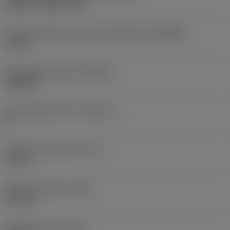
without coolant entry
Średnica złącza po stronie obrabiarki
(DCONMS)
32 mm
Standardowa liczba
(STDNO)
ISO6462
Standardowa litera
(STDLET)
B
Długość funkcjonalna
(LF)
63 mm
Średnica korpusu
(BD)
100 mm
Długość korpusu
(LB)