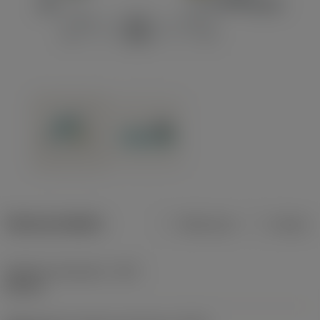
Dane produktu
Metryczne
Calowe
Średnica skrawania
(DC)
80 mm