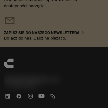
dostępności narzędzi
mail
chevron_right
ZAPISZ SIĘ DO NASZEGO NEWSLETTERA
Dołącz do nas. Bądź na bieżąco.
Sandvik Polska Sp. z o.o.
phone
+48222922347