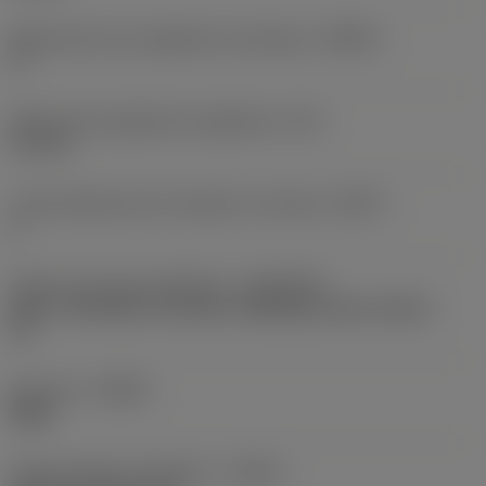
Maksymalny kąt zagłębiania skośnego
(RMPX)
5 °
Maksymalna głębokość wgłębienia
(AZ)
6,1 mm
Liczba efektywnych krawędzi na obrzeżu
(ZEFP)
6
Złącze po stronie obrabiarki
(ADINTMS)
Arbor -ISO 6462 -B (cutter retaining screw) -metric:
32
Kierunek
(HAND)
Right
Doprowadzenie chłodziwa
(CNSC)