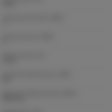
63 mm
Promieniowy kąt natarcia
(GAMF)
-7 °
Osiowy kąt natarcia
(GAMP)
0 °
Moment obrotowy
(TQ)
7,5 Nm
Oznaczenie materiału korpusu
(BMC)
Stal
Maksymalna prędkość obrotowa
(RPMX)
9200 1/min