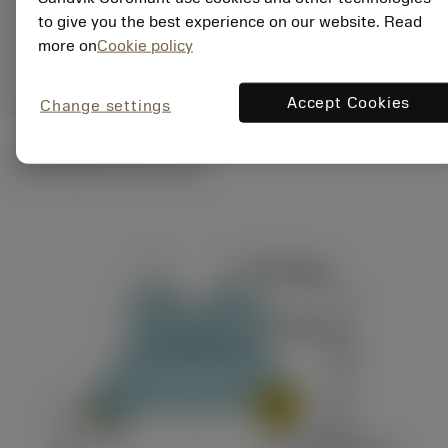
20M
to give you the best experience on our website. Read
Rysunek
more on
Cookie policy
deployed_code
Pokaż model 3D
remove
add
poglądowy
shopping_cart
Dodaj 
Accept Cookies
Change settings
Ilustracje techniczne