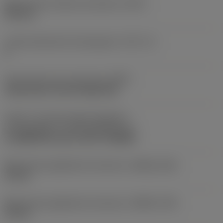
Maksymalna średnica skrawania
(DCX)
100 mm
Liczba elementów skrawających
(CICT_2)
6
Oznaczenie typu mocowania
(MTP)
clamp with screw through hole
Część 2 oznaczeń złącza elementu
skrawającego
(CUTINT_MASTER_2)
CoroMill 200 metric RCKT 2006M0
Maksymalna głębokość skrawania
(APMX_EFW)
15 mm
Maksymalna głębokość skrawania
(APMX_FFW)
10 mm