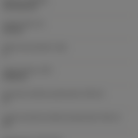
Pokrycie
(COATING)
CVD TiCN+TiN
Grubość płytki
(S)
6,35 mm
Główny kąt przyłożenia
(AN)
0 °
Ciężar elementu
(WT)
0,0262 kg
Oznaczenie wielkości gniazda płytki
(SSC_M)
19
Calowe oznaczenie wielkości gniazda płytki
(SSC_N)
3/4