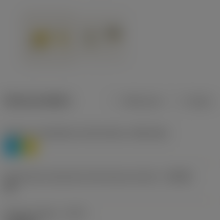
Dane produktu
Metryczne
Calowe
Poziom 1 klasyfikacji materiałowej
(TMC1ISO)
P
M
Oznaczenie producenta dla łamacza wiórów
(CBMD)
HR
Rodzaj obróbki
(CTPT)