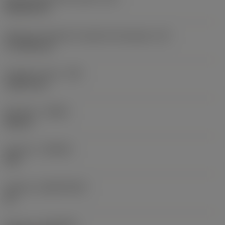
Rhombic 80
Efektywna długość krawędzi skrawającej
(LE)
17,7439 mm
Promień naroża
(RE)
1,5875 mm
Kierunek
(HAND)
Neutral
Gatunek
(GRADE)
235
Podłoże
(SUBSTRATE)
HC