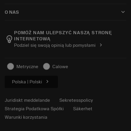
Så här köper du
Guider och handledningar
Tailor Made
keyboard_arrow_down
O NAS
Beställ
Kalkylatorer och appar
Om Sandvik Coromant
Return
Kataloger och handböcker
Tillverkning med välmående
Spåra din beställning
POMÓŻ NAM ULEPSZYĆ NASZĄ STRONĘ
emoji_objects
INTERNETOWĄ
Karriär
Skapa en offert
chevron_right
Podziel się swoją opinią lub pomysłami
Hållbart företagande
Artiklar
För press
Metryczne
Calowe
chevron_right
Polska | Polski
Juridiskt meddelande
Sekretesspolicy
Strategia Podatkowa Spółki
Säkerhet
Warunki korzystania