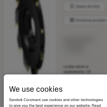
bookmark
Zapisz do listy
balance
Porównaj produkt
Cena katalogowa:
159.00 PLN
Dostępny
Liczba sztuk w
opakowaniu: 10
ISO: R245-250Q60-
18M
We use cookies
Material Id: 5725824
EAN: 10621144
Sandvik Coromant use cookies and other technologies
ANSI: CNMM 644-HR
to give you the best experience on our website. Read