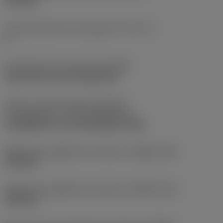
3,1496 in
Liczba elementów skrawających
(CICT_2)
8
Oznaczenie typu mocowania
(MTP)
clamp with screw through hole
Część 2 oznaczeń złącza elementu
skrawającego
(CUTINT_MASTER_2)
CoroMill 300 -size 1240 (R300-1240)
Maksymalna głębokość skrawania
(APMX_EFW)
0,3543 in
Maksymalna głębokość skrawania
(APMX_FFW)
0,2362 in