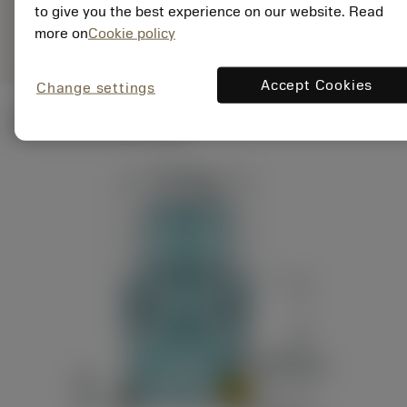
to give you the best experience on our website. Read
Rysunek
deployed_code
Pokaż model 3D
remove
add
produktu
shopping_cart
more on
Cookie policy
Dodaj 
Accept Cookies
Change settings
Ilustracje techniczne