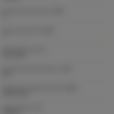
Promieniowy kąt natarcia
(GAMF)
0 °
Osiowy kąt natarcia
(GAMP)
7 °
Moment obrotowy
(TQ)
2,2127 ftlbf
Oznaczenie materiału korpusu
(BMC)
Stal
Maksymalna prędkość obrotowa
(RPMX)
18 900 1/min
Ciężar elementu
(WT)
3,0292 lb