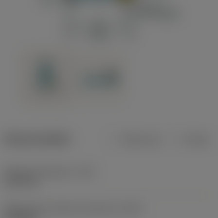
Dane produktu
Metryczne
Calowe
Średnica skrawania
(DC)
2,6772 in
Maksymalna średnica skrawania
(DCX)