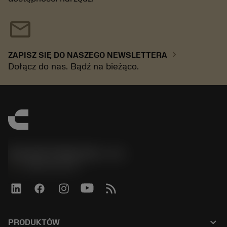
mail
chevron_right
ZAPISZ SIĘ DO NASZEGO NEWSLETTERA
Dołącz do nas. Bądź na bieżąco.
Sandvik Polska Sp. z o.o.
phone
+48222922347
keyboard_arrow_down
PRODUKTÓW