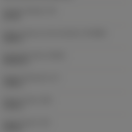
Ciśnienie chłodziwa
(CP)
145 PSI
Średnica złącza po stronie obrabiarki
(DCONMS)
2,4803 in
Standardowa liczba
(STDNO)
ISO26623-1
Długość funkcjonalna
(LF)
1,9685 in
Średnica korpusu
(BD)
2,3346 in
Długość korpusu
(LB)
0,9055 in