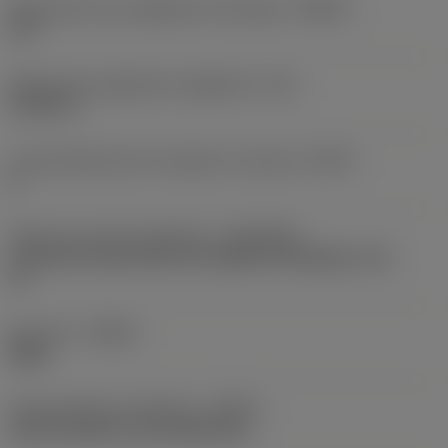
Maksymalny kąt zagłębiania skośnego
(RMPX)
2,5 °
Maksymalna głębokość wgłębienia
(AZ)
0,1181 in
Liczba efektywnych krawędzi na obrzeżu
(ZEFP)
8
Złącze po stronie obrabiarki
(ADINTMS)
Coromant Capto (bolt and segment clamping) -size
C6
Kierunek
(HAND)
Right
Doprowadzenie chłodziwa
(CNSC)
axial concentric and radial entry