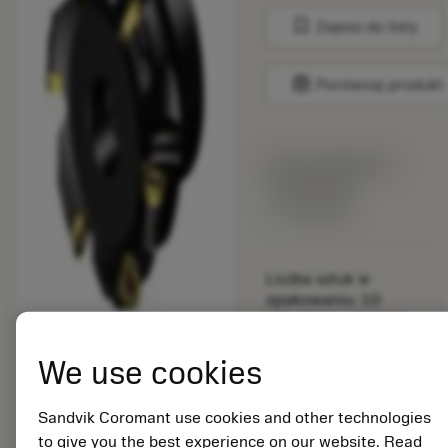
bookmark
Zapisz do listy
balance
Porównaj produkt
Cena katalogowa:
159.00 PLN
Dostępny
Liczba sztuk w
opakowaniu: 10
ISO: R300-080Q27-
12M
We use cookies
Material Id: 5725824
EAN: 10621144
Sandvik Coromant use cookies and other technologies
ANSI: CNMM 644-HR
to give you the best experience on our website. Read