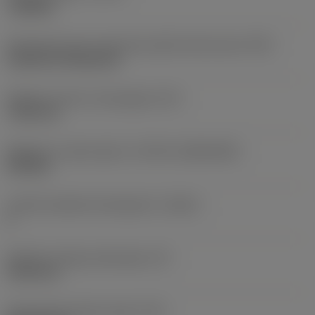
roughing
Oznaczenie typu mocowania płytki (metryczne)
(IFS)
Cylindrical fixing hole
Średnica otworu mocującego
(D1)
7,925 mm
Wielkość i kształt płytki
(CUTINT_SIZESHAPE)
CN1906
Liczba krawędzi skrawających
(CEDC)
2
Średnica okręgu wpisanego
(IC)
19,05 mm
Oznaczenie kształtu płytki
(SC)