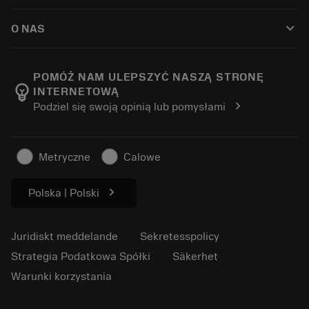
Så här köper du
Guider och handledningar
Tailor Made
keyboard_arrow_down
O NAS
Beställ
Kalkylatorer och appar
Om Sandvik Coromant
Return
Kataloger och handböcker
Tillverkning med välmående
Spåra din beställning
POMÓŻ NAM ULEPSZYĆ NASZĄ STRONĘ
emoji_objects
INTERNETOWĄ
Karriär
Skapa en offert
chevron_right
Podziel się swoją opinią lub pomysłami
Hållbart företagande
Artiklar
För press
Metryczne
Calowe
chevron_right
Polska | Polski
Juridiskt meddelande
Sekretesspolicy
Strategia Podatkowa Spółki
Säkerhet
Warunki korzystania