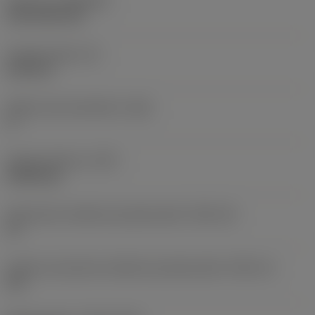
Pokrycie
(COATING)
CVD TiCN+TiN
Grubość płytki
(S)
6,35 mm
Główny kąt przyłożenia
(AN)
0 °
Ciężar elementu
(WT)
0,0262 kg
Oznaczenie wielkości gniazda płytki
(SSC_M)
19
Calowe oznaczenie wielkości gniazda płytki
(SSC_N)
3/4