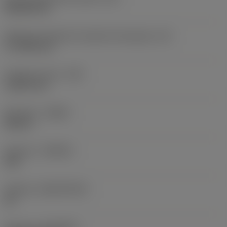
Rhombic 80
Efektywna długość krawędzi skrawającej
(LE)
17,7439 mm
Promień naroża
(RE)
1,5875 mm
Kierunek
(HAND)
Neutral
Gatunek
(GRADE)
235
Podłoże
(SUBSTRATE)
HC