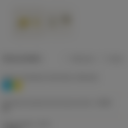
Dane produktu
Metryczne
Calowe
Poziom 1 klasyfikacji materiałowej
(TMC1ISO)
P
M
Oznaczenie producenta dla łamacza wiórów
(CBMD)
HR
Rodzaj obróbki
(CTPT)