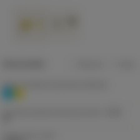
Dane produktu
Metryczne
Calowe
Poziom 1 klasyfikacji materiałowej
(TMC1ISO)
P
M
Oznaczenie producenta dla łamacza wiórów
(CBMD)
HR
Rodzaj obróbki
(CTPT)