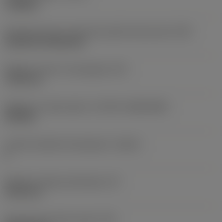
roughing
Oznaczenie typu mocowania płytki (metryczne)
(IFS)
Cylindrical fixing hole
Średnica otworu mocującego
(D1)
7,925 mm
Wielkość i kształt płytki
(CUTINT_SIZESHAPE)
CN1906
Liczba krawędzi skrawających
(CEDC)
2
Średnica okręgu wpisanego
(IC)
19,05 mm
Oznaczenie kształtu płytki
(SC)