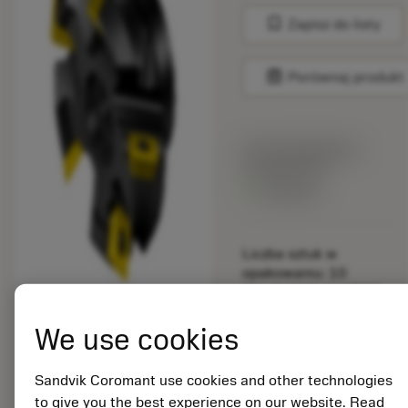
bookmark
Zapisz do listy
balance
Porównaj produkt
Cena katalogowa:
159.00 PLN
Dostępny
Liczba sztuk w
opakowaniu: 10
ISO: RA245-102R38-
12L
We use cookies
Material Id: 5725824
EAN: 10621144
Sandvik Coromant use cookies and other technologies
ANSI: CNMM 644-HR
to give you the best experience on our website. Read