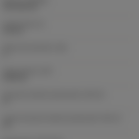
Pokrycie
(COATING)
CVD TiCN+TiN
Grubość płytki
(S)
6,35 mm
Główny kąt przyłożenia
(AN)
0 °
Ciężar elementu
(WT)
0,0262 kg
Oznaczenie wielkości gniazda płytki
(SSC_M)
19
Calowe oznaczenie wielkości gniazda płytki
(SSC_N)
3/4