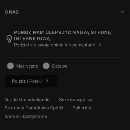
Så här köper du
Guider och handledningar
Tailor Made
keyboard_arrow_down
O NAS
Beställ
Kalkylatorer och appar
Om Sandvik Coromant
Return
Kataloger och handböcker
Tillverkning med välmående
Spåra din beställning
POMÓŻ NAM ULEPSZYĆ NASZĄ STRONĘ
emoji_objects
INTERNETOWĄ
Karriär
Skapa en offert
chevron_right
Podziel się swoją opinią lub pomysłami
Hållbart företagande
Artiklar
För press
Metryczne
Calowe
chevron_right
Polska | Polski
Juridiskt meddelande
Sekretesspolicy
Strategia Podatkowa Spółki
Säkerhet
Warunki korzystania