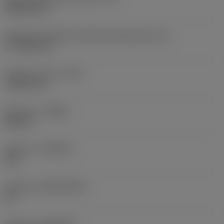
Rhombic 80
Efektywna długość krawędzi skrawającej
(LE)
17,7439 mm
Promień naroża
(RE)
1,5875 mm
Kierunek
(HAND)
Neutral
Gatunek
(GRADE)
235
Podłoże
(SUBSTRATE)
HC