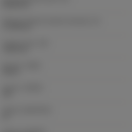
Rhombic 80
Efektywna długość krawędzi skrawającej
(LE)
17,7439 mm
Promień naroża
(RE)
1,5875 mm
Kierunek
(HAND)
Neutral
Gatunek
(GRADE)
235
Podłoże
(SUBSTRATE)
HC