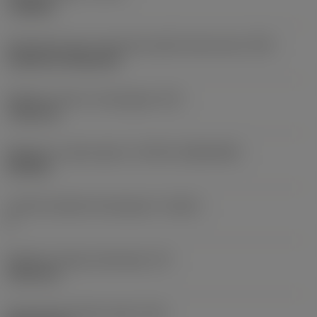
roughing
Oznaczenie typu mocowania płytki (metryczne)
(IFS)
Cylindrical fixing hole
Średnica otworu mocującego
(D1)
7,925 mm
Wielkość i kształt płytki
(CUTINT_SIZESHAPE)
CN1906
Liczba krawędzi skrawających
(CEDC)
2
Średnica okręgu wpisanego
(IC)
19,05 mm
Oznaczenie kształtu płytki
(SC)