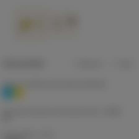
Dane produktu
Metryczne
Calowe
Poziom 1 klasyfikacji materiałowej
(TMC1ISO)
P
M
Oznaczenie producenta dla łamacza wiórów
(CBMD)
HR
Rodzaj obróbki
(CTPT)