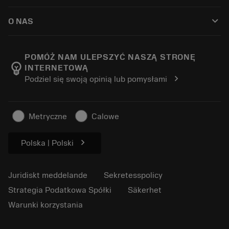
Så här köper du
Guider och handledningar
Tailor Made
keyboard_arrow_down
O NAS
Beställ
Kalkylatorer och appar
Om Sandvik Coromant
Return
Kataloger och handböcker
Tillverkning med välmående
Spåra din beställning
POMÓŻ NAM ULEPSZYĆ NASZĄ STRONĘ
emoji_objects
INTERNETOWĄ
Karriär
Skapa en offert
chevron_right
Podziel się swoją opinią lub pomysłami
Hållbart företagande
Artiklar
För press
Metryczne
Calowe
chevron_right
Polska | Polski
Juridiskt meddelande
Sekretesspolicy
Strategia Podatkowa Spółki
Säkerhet
Warunki korzystania