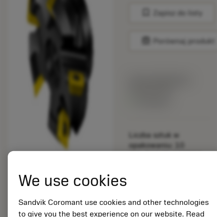
bookmark
Zapisz do listy
balance
Porównaj produkt
Cena katalogowa:
159.00 PLN
Dostępny
Liczba sztuk w
opakowaniu: 10
ISO: RA245-127R38-
12M
We use cookies
Material Id: 5725824
EAN: 10621144
Sandvik Coromant use cookies and other technologies
ANSI: CNMM 644-HR
to give you the best experience on our website. Read