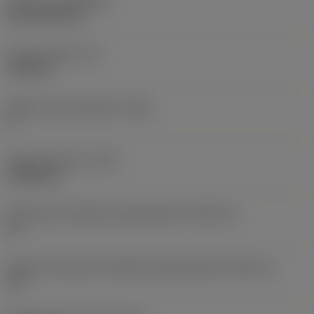
Pokrycie
(COATING)
CVD TiCN+TiN
Grubość płytki
(S)
6,35 mm
Główny kąt przyłożenia
(AN)
0 °
Ciężar elementu
(WT)
0,0262 kg
Oznaczenie wielkości gniazda płytki
(SSC_M)
19
Calowe oznaczenie wielkości gniazda płytki
(SSC_N)
3/4