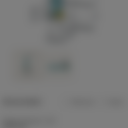
Dane produktu
Metryczne
Calowe
Średnica skrawania
(DC)
15,875 mm