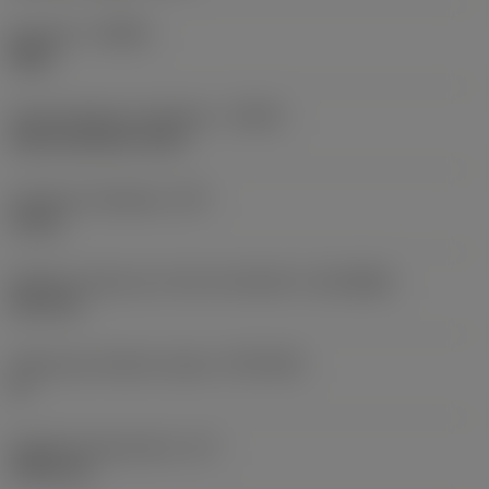
Kierunek
(HAND)
Right
Doprowadzenie chłodziwa
(CNSC)
axial concentric entry
Ciśnienie chłodziwa
(CP)
10 bar
Średnica złącza po stronie obrabiarki
(DCONMS)
25,4 mm
Tolerancja średnicy złącza
(TCDCON)
h7
Długość funkcjonalna
(LF)
190,5 mm