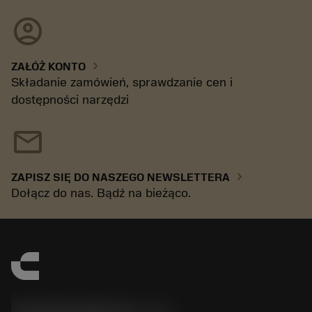
account_circle
chevron_right
ZAŁÓŻ KONTO
Składanie zamówień, sprawdzanie cen i
dostępności narzędzi
mail
chevron_right
ZAPISZ SIĘ DO NASZEGO NEWSLETTERA
Dołącz do nas. Bądź na bieżąco.
Sandvik Polska Sp. z o.o.