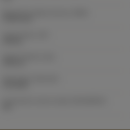
Maksymalna prędkość obrotowa
(RPMX)
14 500 1/min
Ciężar elementu
(WT)
0,649 kg
Długość całkowita
(OAL)
190,5 mm
Release date
(ValFrom20)
31.01.2005
Id asortymentu nowych narzędzi
(RELEASEPACK)
05.1