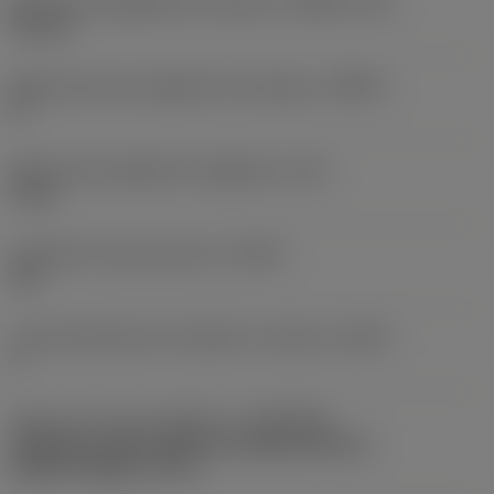
Maksymalna głębokość skrawania
(APMX_FFW)
4,5 mm
Maksymalny kąt zagłębiania skośnego
(RMPX)
8 °
Maksymalna głębokość wgłębienia
(AZ)
2 mm
Podziałka nierównomierna
(CPDF)
Tak
Liczba efektywnych krawędzi na obrzeżu
(ZEFP)
2
Złącze po stronie obrabiarki
(ADINTMS)
Cylindrical shank without clamping features
(without flange) -inch: 1