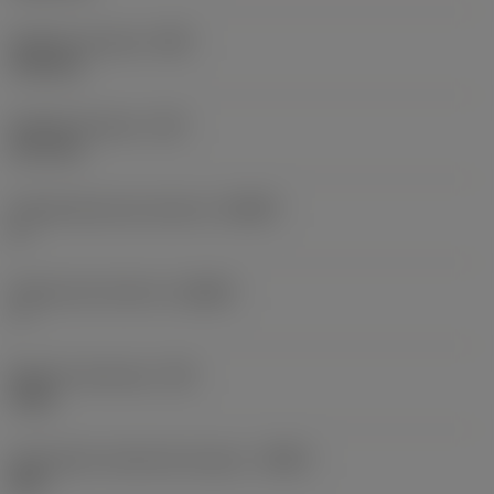
Średnica korpusu
(BD)
19,8 mm
Długość korpusu
(LB)
31,1 mm
Promieniowy kąt natarcia
(GAMF)
0 °
Osiowy kąt natarcia
(GAMP)
7 °
Moment obrotowy
(TQ)
3 Nm
Oznaczenie materiału korpusu
(BMC)
Stal