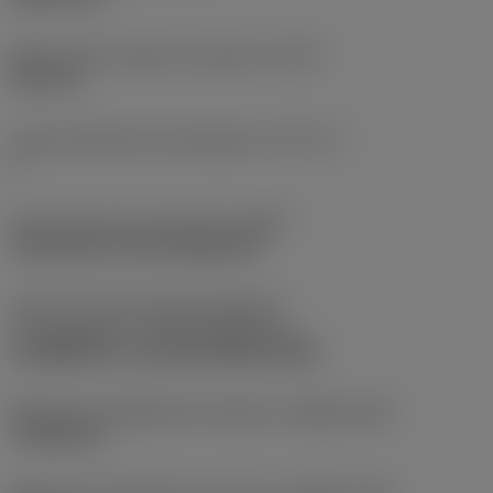
Maksymalna średnica skrawania
(DCX)
25,4 mm
Liczba elementów skrawających
(CICT_2)
2
Oznaczenie typu mocowania
(MTP)
clamp with screw through hole
Część 2 oznaczeń złącza elementu
skrawającego
(CUTINT_MASTER_2)
CoroMill 300 -size 0932 (R300-0932)
Maksymalna głębokość skrawania
(APMX_EFW)
7,1438 mm