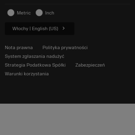
Informacje dotyczące bezpieczeństwa pracy
Zrównoważony rozwój
Metric
Inch
chevron_right
Włochy | English (US)
Nota prawna
Polityka prywatności
System zgłaszania nadużyć
Strategia Podatkowa Spółki
Zabezpieczeń
Warunki korzystania