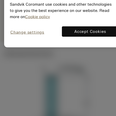
EAN: 12005991
Sandvik Coromant use cookies and other technologies
ANSI: RA300-
to give you the best experience on our website. Read
025O25-09M
more on
Cookie policy
Rysunek
deployed_code
Pokaż model 3D
remove
add
produktu
shopping_cart
Dodaj 
Accept Cookies
Change settings
Ilustracje techniczne