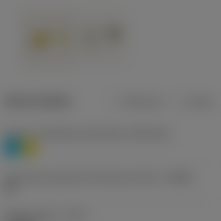
Dane produktu
Metryczne
Calowe
Poziom 1 klasyfikacji materiałowej
(TMC1ISO)
P
M
Oznaczenie producenta dla łamacza wiórów
(CBMD)
HR
Rodzaj obróbki
(CTPT)