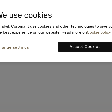
e use cookies
ndvik Coromant use cookies and other technologies to give y
e best experience on our website. Read more on
Cookie policy
Accept Cookies
hange settings