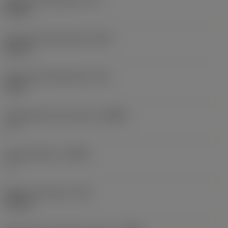
65 mm
Szerokość funkcjonalna
(WF)
45 mm
Wysokość funkcjonalna
(HF)
0 mm
Ortogonalny kąt natarcia
(GAMO)
-6 °
Kąt pochylenia
(LAMS)
-7 °
Moment obrotowy
(TQ)
3,9 Nm