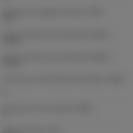
Maksymalny kąt zagłębiania skośnego
(RMPX)
12,5 °
Średnica minimalna otworu obrabianego
(DMIN_1)
110 mm
Średnica minimalna otworu obrabianego
(DMIN_2)
190 mm
Kąt korpusu po stronie przedmiotu obrabianego
(BAWS)
0 °
Kąt korpusu po stronie obrabiarki
(BAMS)
0 °
Maksymalny wysięg
(OHX)