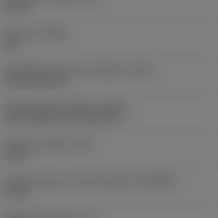
65 mm
Kierunek
(HAND)
Left
Oznaczenie typu wylotu chłodziwa
(CXSC)
axial inclined exit
Doprowadzenie chłodziwa
(CNSC)
axial concentric and radial entry
Ciśnienie chłodziwa
(CP)
40 bar
Średnica złącza po stronie obrabiarki
(DCONMS)
63 mm
Długość funkcjonalna
(LF)