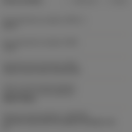
Dane produktu
Metryczne
Calowe
Kąt przystawienia narzędzia
(KAPR_1)
107,5 °
Kąt przystawienia narzędzia
(PSIR)
-17,5 °
Oznaczenie typu mocowania
(MTP)
clamp on top of insert and into hole
Część 2 oznaczeń złącza elementu
skrawającego
(CUTINT_MASTER)
DNMG 150408
Złącze po stronie obrabiarki
(ADINTMS)
Coromant Capto (bolt and segment clamping) -size
C6