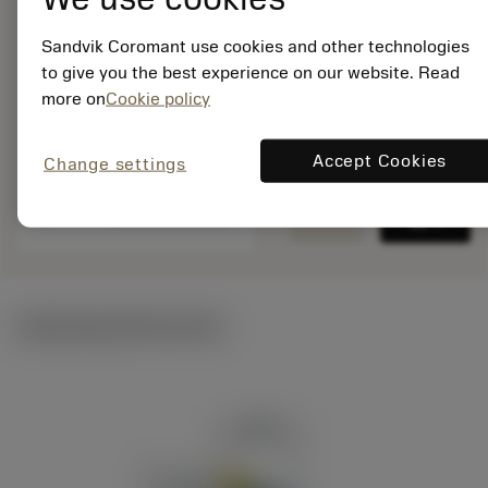
ISO: C6-DDHNL-
45065-1504
Sandvik Coromant use cookies and other technologies
Material Id: 5729217
to give you the best experience on our website. Read
more on
Cookie policy
EAN: 12380642
ANSI: C6-DDHNL-
45065-1504
Accept Cookies
Change settings
Rysunek
deployed_code
Pokaż model 3D
remove
add
produktu
shopping_cart
Dodaj 
Ilustracje techniczne