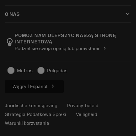
Distributeurs en specialisten
Revisie
Hoe te kopen
Handleidingen en tutorials
Tailor Made
keyboard_arrow_down
O NAS
Bestelling
Rekenmachines en apps
Over Sandvik Coromant
Retour
Catalogi en handboeken
Manufacturing wellness
Volg uw bestelling
POMÓŻ NAM ULEPSZYĆ NASZĄ STRONĘ
emoji_objects
INTERNETOWĄ
Loopbaan
Vraag een offerte aan
chevron_right
Podziel się swoją opinią lub pomysłami
Duurzaam ondernemen
Artikelen
Voor de pers
Metros
Pulgadas
chevron_right
Węgry | Español
Juridische kennisgeving
Privacy-beleid
Strategia Podatkowa Spółki
Veiligheid
Warunki korzystania