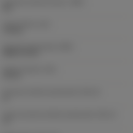
Oznaczenie materiału korpusu
(BMC)
Stal
Ciężar elementu
(WT)
1,154 kg
Oznaczenie płytki głównej
(MIID)
DNMG 15 04 08
Długość całkowita
(OAL)
103 mm
Oznaczenie wielkości gniazda płytki
(SSC_M)
15
Calowe oznaczenie wielkości gniazda płytki
(SSC_N)
1/2