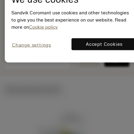
ISO: C6-DDHNL-
45065-1504
Sandvik Coromant use cookies and other technologies
Material Id: 5729217
to give you the best experience on our website. Read
more on
Cookie policy
EAN: 12380642
ANSI: C6-DDHNL-
45065-1504
Accept Cookies
Change settings
Rysunek
deployed_code
Pokaż model 3D
remove
add
produktu
shopping_cart
Dodaj 
Ilustracje techniczne