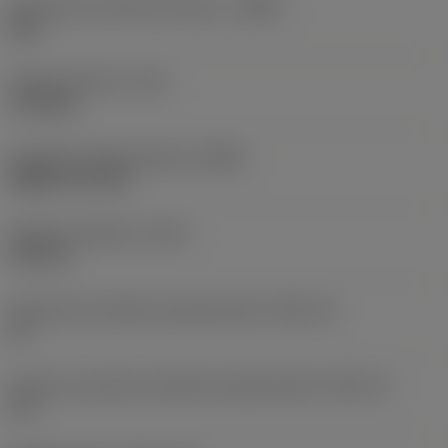
Oznaczenie materiału korpusu
(BMC)
Stal
Ciężar elementu
(WT)
1,154 kg
Oznaczenie płytki głównej
(MIID)
DNMG 15 04 08
Długość całkowita
(OAL)
103 mm
Oznaczenie wielkości gniazda płytki
(SSC_M)
15
Calowe oznaczenie wielkości gniazda płytki
(SSC_N)
1/2