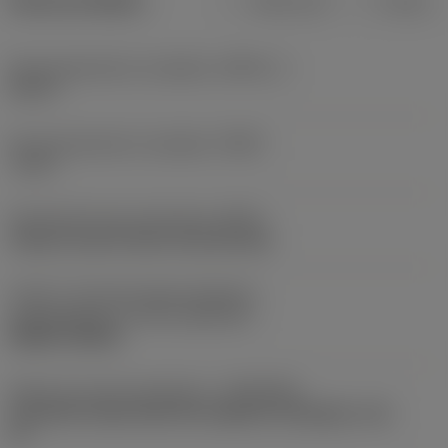
Dane produktu
Metryczne
Calowe
Kąt przystawienia narzędzia
(KAPR_1)
107,5 °
Kąt przystawienia narzędzia
(PSIR)
-17,5 °
Oznaczenie typu mocowania
(MTP)
clamp on top of insert and into hole
Część 2 oznaczeń złącza elementu
skrawającego
(CUTINT_MASTER)
DNMG 150408
Złącze po stronie obrabiarki
(ADINTMS)
Coromant Capto (bolt and segment clamping) -size
C6