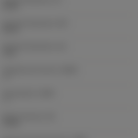
65 mm
Szerokość funkcjonalna
(WF)
45 mm
Wysokość funkcjonalna
(HF)
0 mm
Ortogonalny kąt natarcia
(GAMO)
-6 °
Kąt pochylenia
(LAMS)
-7 °
Moment obrotowy
(TQ)
3,9 Nm