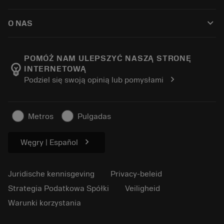
Distributeurs en specialisten
Revisie
Hoe te kopen
Handleidingen en tutorials
Tailor Made
keyboard_arrow_down
O NAS
Bestelling
Rekenmachines en apps
Over Sandvik Coromant
Retour
Catalogi en handboeken
Manufacturing wellness
Volg uw bestelling
POMÓŻ NAM ULEPSZYĆ NASZĄ STRONĘ
emoji_objects
INTERNETOWĄ
Loopbaan
Vraag een offerte aan
chevron_right
Podziel się swoją opinią lub pomysłami
Duurzaam ondernemen
Artikelen
Voor de pers
Metros
Pulgadas
chevron_right
Węgry | Español
Juridische kennisgeving
Privacy-beleid
Strategia Podatkowa Spółki
Veiligheid
Warunki korzystania