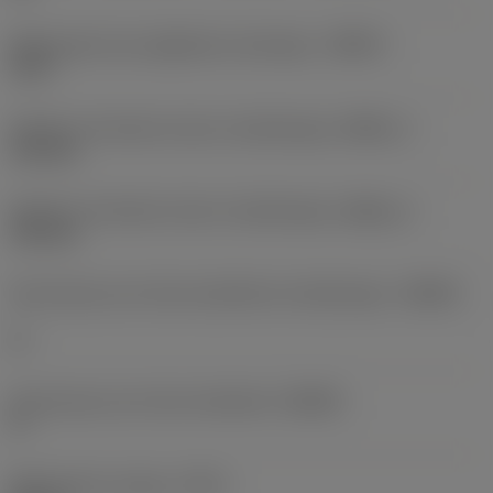
Maksymalny kąt zagłębiania skośnego
(RMPX)
12,5 °
Średnica minimalna otworu obrabianego
(DMIN_1)
110 mm
Średnica minimalna otworu obrabianego
(DMIN_2)
190 mm
Kąt korpusu po stronie przedmiotu obrabianego
(BAWS)
0 °
Kąt korpusu po stronie obrabiarki
(BAMS)
0 °
Maksymalny wysięg
(OHX)