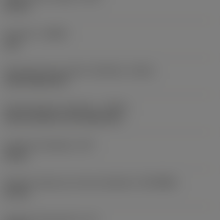
65 mm
Kierunek
(HAND)
Left
Oznaczenie typu wylotu chłodziwa
(CXSC)
axial inclined exit
Doprowadzenie chłodziwa
(CNSC)
axial concentric and radial entry
Ciśnienie chłodziwa
(CP)
40 bar
Średnica złącza po stronie obrabiarki
(DCONMS)
63 mm
Długość funkcjonalna
(LF)