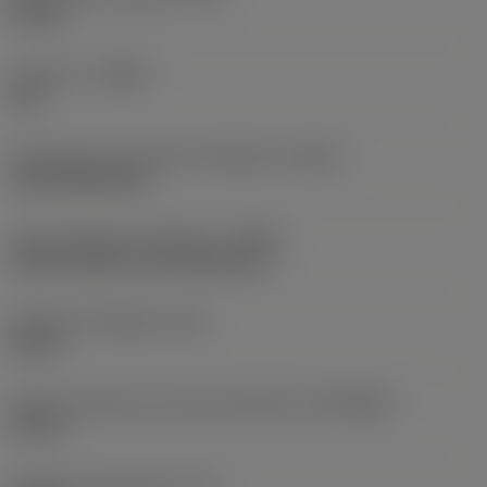
65 mm
Kierunek
(HAND)
Left
Oznaczenie typu wylotu chłodziwa
(CXSC)
axial inclined exit
Doprowadzenie chłodziwa
(CNSC)
axial concentric and radial entry
Ciśnienie chłodziwa
(CP)
40 bar
Średnica złącza po stronie obrabiarki
(DCONMS)
63 mm
Długość funkcjonalna
(LF)