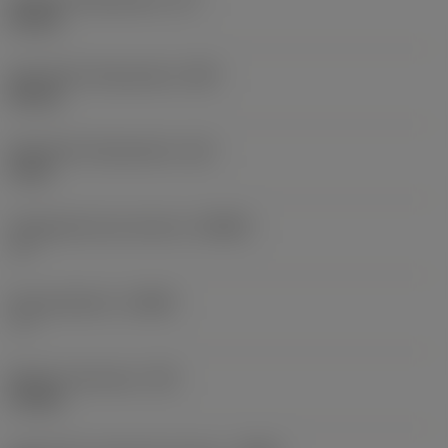
65 mm
Szerokość funkcjonalna
(WF)
45 mm
Wysokość funkcjonalna
(HF)
0 mm
Ortogonalny kąt natarcia
(GAMO)
-6 °
Kąt pochylenia
(LAMS)
-7 °
Moment obrotowy
(TQ)
3,9 Nm