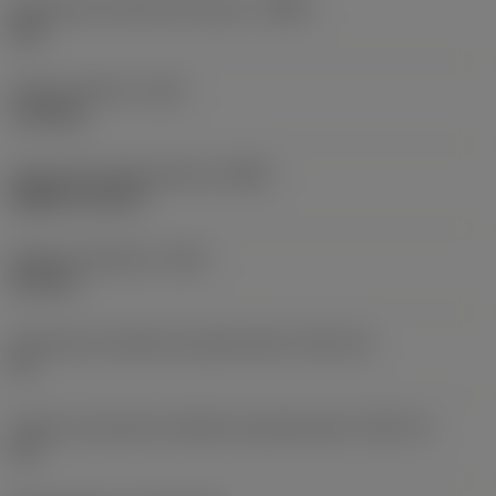
Oznaczenie materiału korpusu
(BMC)
Stal
Ciężar elementu
(WT)
1,154 kg
Oznaczenie płytki głównej
(MIID)
DNMG 15 04 08
Długość całkowita
(OAL)
103 mm
Oznaczenie wielkości gniazda płytki
(SSC_M)
15
Calowe oznaczenie wielkości gniazda płytki
(SSC_N)
1/2