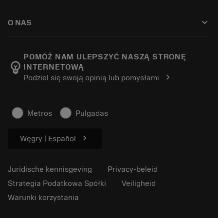
Distributeurs en specialisten
Revisie
Hoe te kopen
Handleidingen en tutorials
Tailor Made
keyboard_arrow_down
O NAS
Bestelling
Rekenmachines en apps
Over Sandvik Coromant
Retour
Catalogi en handboeken
Manufacturing wellness
Volg uw bestelling
POMÓŻ NAM ULEPSZYĆ NASZĄ STRONĘ
emoji_objects
INTERNETOWĄ
Loopbaan
Vraag een offerte aan
chevron_right
Podziel się swoją opinią lub pomysłami
Duurzaam ondernemen
Artikelen
Voor de pers
Metros
Pulgadas
chevron_right
Węgry | Español
Juridische kennisgeving
Privacy-beleid
Strategia Podatkowa Spółki
Veiligheid
Warunki korzystania