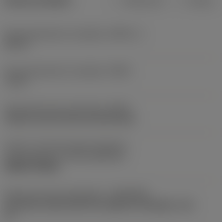
Dane produktu
Metryczne
Calowe
Kąt przystawienia narzędzia
(KAPR_1)
107,5 °
Kąt przystawienia narzędzia
(PSIR)
-17,5 °
Oznaczenie typu mocowania
(MTP)
clamp on top of insert and into hole
Część 2 oznaczeń złącza elementu
skrawającego
(CUTINT_MASTER)
DNMG 150408
Złącze po stronie obrabiarki
(ADINTMS)
Coromant Capto (bolt and segment clamping) -size
C6