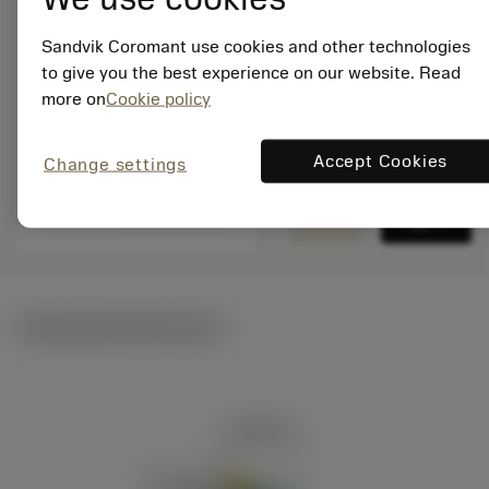
ISO: C6-DDHNL-
45065-1504
Sandvik Coromant use cookies and other technologies
Material Id: 5729217
to give you the best experience on our website. Read
more on
Cookie policy
EAN: 12380642
ANSI: C6-DDHNL-
45065-1504
Accept Cookies
Change settings
Rysunek
deployed_code
Pokaż model 3D
remove
add
produktu
shopping_cart
Dodaj 
Ilustracje techniczne