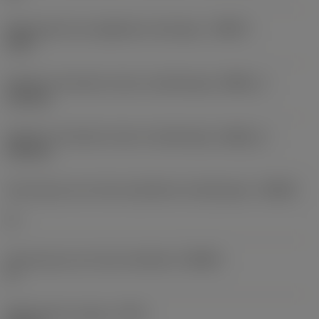
Maksymalny kąt zagłębiania skośnego
(RMPX)
12,5 °
Średnica minimalna otworu obrabianego
(DMIN_1)
110 mm
Średnica minimalna otworu obrabianego
(DMIN_2)
190 mm
Kąt korpusu po stronie przedmiotu obrabianego
(BAWS)
0 °
Kąt korpusu po stronie obrabiarki
(BAMS)
0 °
Maksymalny wysięg
(OHX)