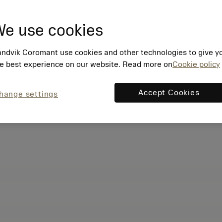
e use cookies
ndvik Coromant use cookies and other technologies to give y
e best experience on our website. Read more on
Cookie policy
Accept Cookies
hange settings