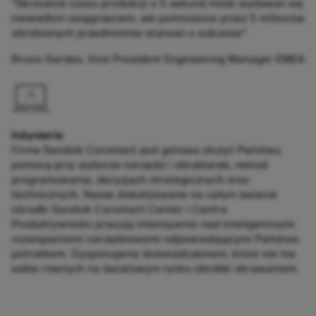
“Skrócenie czasu produkcji o 5 sekund może wydawać się
niewielkim osiągnięciem, ale pomnożone przez 5 milionów
obrobionych przedmiotów stanowi o sukcesie”
Bruno Gardes, Vice President Engineering Manager EMEA
Inżynieria
Firma Sandvik Coromant jest gotowa służyć Państwu
pomocą przy wyborze narzędzi i obrabiarek, metod
programowania, decyzjach strategicznych oraz
technicznych. Nasze zlokalizowane na całym świecie
ośrodki Sandvik Coromant Center i Centra
Produktywności pracują intensywnie nad inteligentnymi
rozwiązaniami narzędziowymi odpowiadającymi Państwa
potrzebom. Dysponujemy doświadczeniem, które nie ma
sobie równych na światowym rynku obróbki skrawaniem.