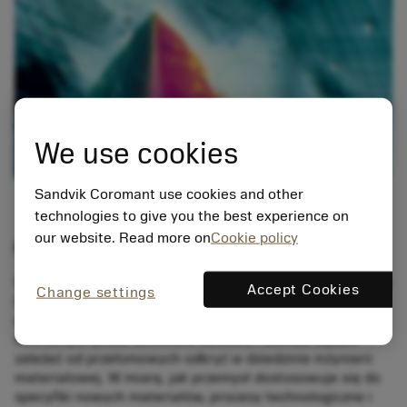
We use cookies
Sandvik Coromant use cookies and other
technologies to give you the best experience on
our website. Read more on
Cookie policy
Król materiałów
Wiele palących problemów naukowych, z jakimi mierzy się
Accept Cookies
Change settings
ludzkość w dzisiejszych czasach, wynika z ograniczeń
dostępnych obecnie materiałów. Przyszłość technologii
tworzonych przez człowieka zależała i zawsze będzie
zależeć od przełomowych odkryć w dziedzinie inżynierii
materiałowej. W miarę, jak przemysł dostosowuje się do
specyfiki nowych materiałów, procesy technologiczne i