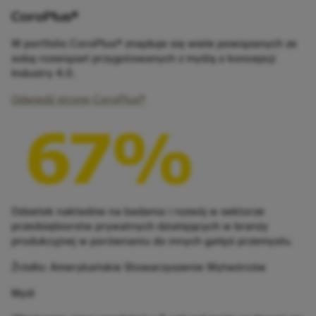
CoroPlus®
W portfolio CoroPlus® znajduje się wiele powiązanych ze
sobą rozwiązań przygotowanych z myślą o koncepcji
Industry 4.0.
Odwiedź stronę CoroPlus®
Odsetek nakładów na badania i rozwój w sektorze
przedsiębiorstw prywatnych działających w branży
produkcyjnej w porównaniu do innych gałęzi przemysłu.
Źródło: Amerykańskie Stowarzyszenie Wytwórców
Myśl