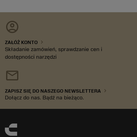
account_circle
chevron_right
ZAŁÓŻ KONTO
Składanie zamówień, sprawdzanie cen i
dostępności narzędzi
mail
chevron_right
ZAPISZ SIĘ DO NASZEGO NEWSLETTERA
Dołącz do nas. Bądź na bieżąco.