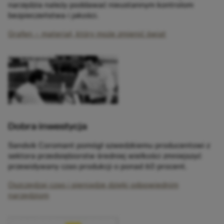
narzędzia należy poddawać nieustannym kontrolom
bezpieczeństwa i jakości.
Grafen – materiał, który może zmienić świat
Dobra inwestycja
Sandvik Coromant pomógł szwedzkiemu producentowi z
sektora przedsiębiorstw średniej wielkości zmniejszyć
przewidywany czas produkcji o ponad 60 procent.
Oszczędzaj czas i pieniądze dzięki odpowiednim
narzędziom