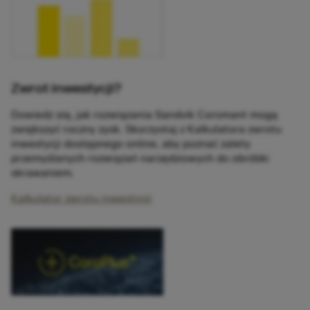
Zwrot inwestycji?
Dowiedz się, jak rozwiązania Sandvik Coromant mogą
zwiększyć roczny zysk. Skorzystaj z Kalkulatora zwrotu
inwestycji dostępnego online, aby poznać zalety
przemyślanych rozwiązań narzędziowych do obróbki
skrawaniem.
Kalkulator zwrotu inwestycji