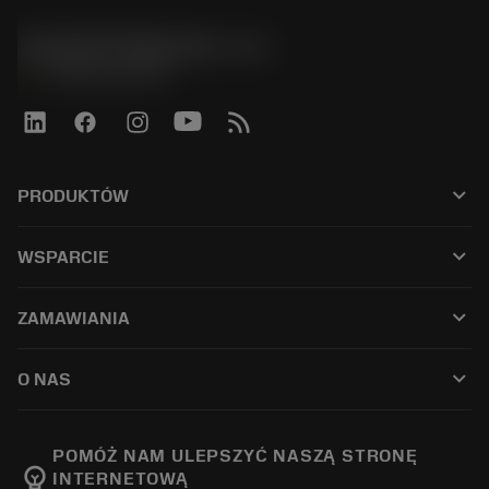
Sandvik Polska Sp. z o.o.
phone
+48222922347
keyboard_arrow_down
PRODUKTÓW
すべてのツール
keyboard_arrow_down
WSPARCIE
すべてのソフトウェア
カスタマーサービス
リサイクル
keyboard_arrow_down
ZAMAWIANIA
販売店および専門家
再生処理
購入方法
ガイドとチュートリアル
テーラーメード
keyboard_arrow_down
O NAS
注文
計算ツールとアプリ
サンドビック・コロマントについて
戻る
カタログおよびハンドブック
Manufacturing Wellness
注文を追跡する
POMÓŻ NAM ULEPSZYĆ NASZĄ STRONĘ
emoji_objects
INTERNETOWĄ
経歴
見積もりを作成する