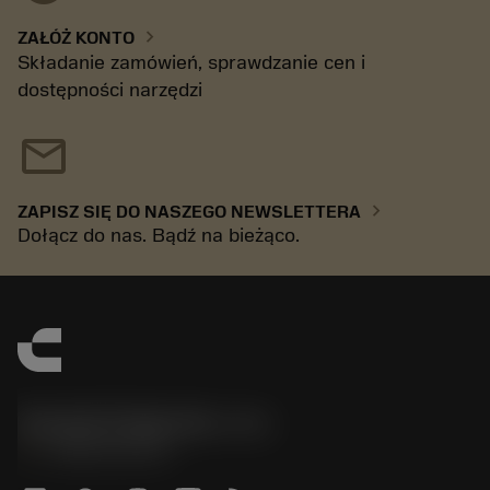
chevron_right
ZAŁÓŻ KONTO
Składanie zamówień, sprawdzanie cen i
dostępności narzędzi
mail
chevron_right
ZAPISZ SIĘ DO NASZEGO NEWSLETTERA
Dołącz do nas. Bądź na bieżąco.
Sandvik Polska Sp. z o.o.
phone
+48222922347