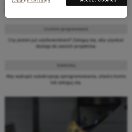
Change settings
numerycznego do metody PrimeTurning™ i do toczenia
gwintów.
Uruchom oprogramowanie
Czy jesteś już użytkownikiem? Zaloguj się, aby uzyskać
dostęp do swoich projektów.
Subskrybuj
Aby wykupić subskrypcję oprogramowania, utwórz konto
lub zaloguj się.