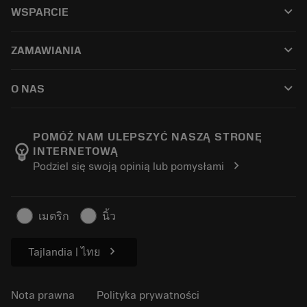
keyboard_arrow_down
WSPARCIE
Całe oprogramowanie
Obsługa klienta
Recykling
keyboard_arrow_down
ZAMAWIANIA
Dystrybutorzy i specjaliści
Regeneracja
Jak kupić
Przewodniki i samouczki
Tailor Made
keyboard_arrow_down
O NAS
Zamówienie
Kalkulatory i aplikacje
O firmie Sandvik Coromant
Powrót
Katalogi i podręczniki
Wytwarzanie dobrostanu
Śledź swoje zamówienie
POMÓŻ NAM ULEPSZYĆ NASZĄ STRONĘ
emoji_objects
INTERNETOWĄ
Kariera
Złóż ofertę
chevron_right
Podziel się swoją opinią lub pomysłami
Zrównoważony biznes
Artykuły
Do prasy
เมตริก
นิ้ว
chevron_right
Tajlandia | ไทย
Nota prawna
Polityka prywatności