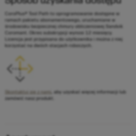
Sposób uzyskania dostępu
CoroPlus® Tool Path to oprogramowanie dostępne w
ramach pakietu abonamentowego, uruchamiane w
środowisku bezpiecznej chmury obliczeniowej Sandvik
Coromant. Okres subskrypcji wynosi 12 miesięcy.
Licencja jest przypisana do użytkownika i można z niej
korzystać na dwóch stacjach roboczych.
Skontaktuj się z nami
, aby uzyskać więcej informacji lub
zamówić nasz produkt.