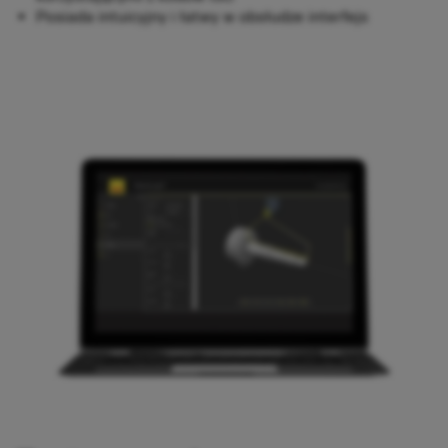
Posiada intuicyjny i łatwy w obsłudze interfejs