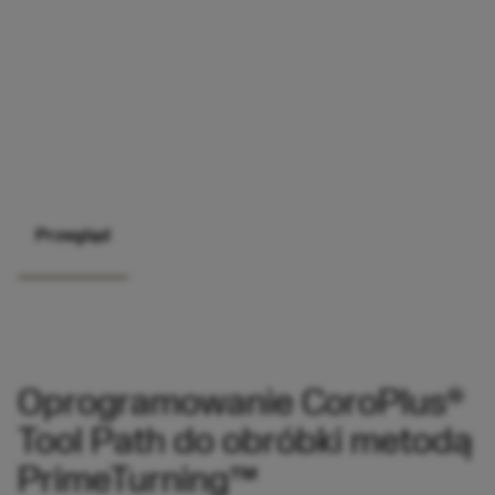
Przegląd
Oprogramowanie CoroPlus®
Tool Path do obróbki metodą
PrimeTurning™