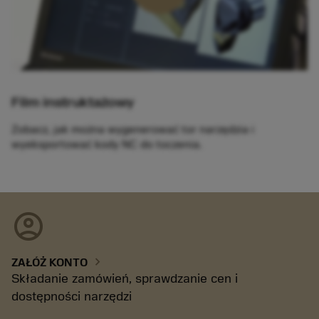
Film instruktażowy
Zobacz, jak można wygenerować tor narzędzia i
wyeksportować kody NC do toczenia.
account_circle
chevron_right
ZAŁÓŻ KONTO
Składanie zamówień, sprawdzanie cen i
dostępności narzędzi