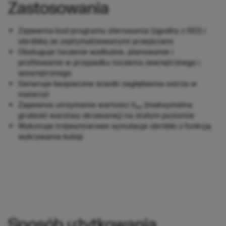
Zastosowania
Zapewnia kod programu sterowania (zgodny z ISO) i
obróbkę ze zoptymalizowanymi przejściami
Obsługuje toczenie wzdłużne, planowanie i
profilowanie w przypadku toczenia zewnętrznego i
wewnętrznego
Generuje bezpieczne ścieżki zagłębienia ostrza w
materiał
Zapewnia utrzymanie wartości
h
(maksymalna
ex
grubość warstwy skrawanej) na stałym poziomie
Wykonuje trójwymiarowe symulacje obróbki z funkcją
wykrywania kolizji
Sposób użytkowania