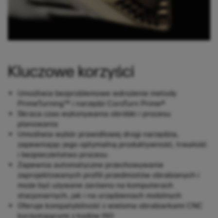
Kluczowe korzyści
Umożliwia bezproblemowe wdrożenie metody
PrimeTurning™ i narzędzi CoroTurn Prime®
Skraca czas wykonywania obróbki i procesu
planowania
Umożliwia wybór prawidłowej drogi narzędzia,
zapewniając jego optymalną produktywność, trwałość
i bezpieczeństwo procesu
Zapewnia automatyczne przechowywanie
zaprojektowanych profili przedmiotów obrabianych i
może być używane zarówno na komputerach
stacjonarnych, jak i na urządzeniach mobilnych
Oferuje kompatybilność z wieloma obrabiarkami CNC
korzystającymi z kodów ISO