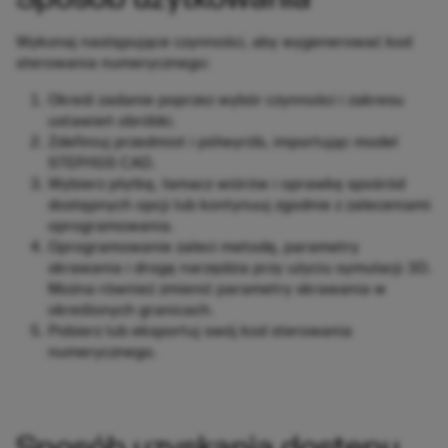
Wykonaj następujące czynności, aby wygenerować kod
sterowania numerycznego:
Określ zadanie poprzez wybór czynności i zakresu
ustawień obróbki.
Zdefiniuj przedmiot i półwyrób, importując model
STEP/IGS CAD.
Wybierz płytkę, łamacz wiórów i oprawkę spośród
dostępnych opcji lub kontynuuj zgodnie z zaleceniami
oprogramowania.
Oprogramowanie zaleci metodę, parametry
skrawania i drogę narzędzia przy użyciu symulacji 3D.
Można również zmienić parametry skrawania w
określonych granicach.
Pobierz lub eksportuj swój kod sterowania
numerycznego.