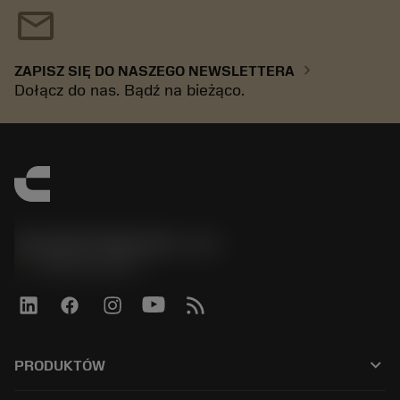
mail
chevron_right
ZAPISZ SIĘ DO NASZEGO NEWSLETTERA
Dołącz do nas. Bądź na bieżąco.
Sandvik Polska Sp. z o.o.
phone
+48222922347
keyboard_arrow_down
PRODUKTÓW
Wszystkie narzędzia