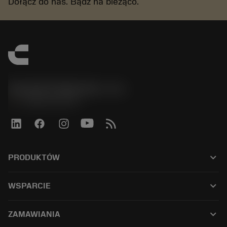
Dołącz do nas. Bądź na bieżąco.
Sandvik Polska Sp. z o.o.
phone
+48222922347
keyboard_arrow_down
PRODUKTÓW
เครื่องมือทั้งหมด
keyboard_arrow_down
WSPARCIE
ซอฟต์แวร์ทั้งหมด
ฝ่ายบริการลูกค้า
การรีไซเคิล
keyboard_arrow_down
ZAMAWIANIA
ผู้จัดจำหน่ายและผู้เชี่ยวชาญ
การปรับสภาพใหม่