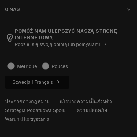
วิธีซื้อ
คู่มือและบทช่วยสอน
Tailor Made
keyboard_arrow_down
O NAS
สั่งซื้อ
เครื่องคิดเลขและแอป
เกี่ยวกับ Sandvik Coromant
ส่งคืน
แคตตาล็อกและคู่มืออ้างอิง
Manufacturing Wellness
ติดตามคำสั่งซื้อของคุณ
POMÓŻ NAM ULEPSZYĆ NASZĄ STRONĘ
emoji_objects
INTERNETOWĄ
อาชีพ
ทำใบเสนอราคา
chevron_right
Podziel się swoją opinią lub pomysłami
ธุรกิจที่ยั่งยืน
บทความ
สำหรับสื่อมวลชน
Métrique
Pouces
chevron_right
Szwecja | Français
ประกาศทางกฎหมาย
นโยบายความเป็นส่วนตัว
Strategia Podatkowa Spółki
ความปลอดภัย
Warunki korzystania