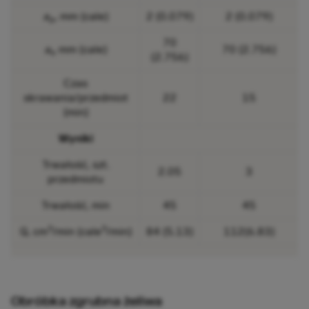
a
, mm (cale)
2 (0.079)
2 (0.079)
p
70
a
mm (cale)
70 (2.756)
e
(2.756)
Czas
skrawania/przedmiot
22
15
(min)
Wyniki
Trwałość, szt.
2.05
3
przedmiotu
Trwałość, min
45
45
3
3
Q, cm
/min (cale
/min)
84 (5.13)
112(6.83)
Obróbka zgrubna żeliwa