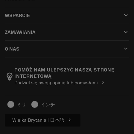
全部刀具
keyboard_arrow_down
WSPARCIE
所有软件
客户服务
回收
keyboard_arrow_down
ZAMAWIANIA
分销商和专业人士
翻新
如何购买
指南与教程
Tailor Made
keyboard_arrow_down
O NAS
订购
计算器和应用程序
关于Sandvik Coromant
返回
产品目录和手册
Manufacturing Wellness
跟踪订单
POMÓŻ NAM ULEPSZYĆ NASZĄ STRONĘ
emoji_objects
INTERNETOWĄ
职业发展
生成报价单
chevron_right
Podziel się swoją opinią lub pomysłami
可持续业务
文章
供新闻媒体使用
ミリ
インチ
chevron_right
Wielka Brytania | 日本語