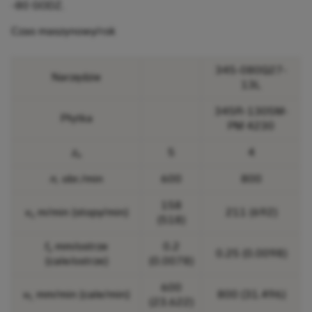
-80 GODZ.
Czas maszynowy/rok
345-080Q27-
Narzędzie
13L
345R-1305M-
Płytka
PM 4230
z
5
4
n
n,
obr./min
600
800
158
v
m/min (stopy/min)
211 (692)
c
(518)
f
mm/ostrze
0.2
z
0.25 (0.0098)
(cale/ostrze)
(0.0078)
600
v
mm/min (cale/min)
800 (31.496)
f,
(23.622)