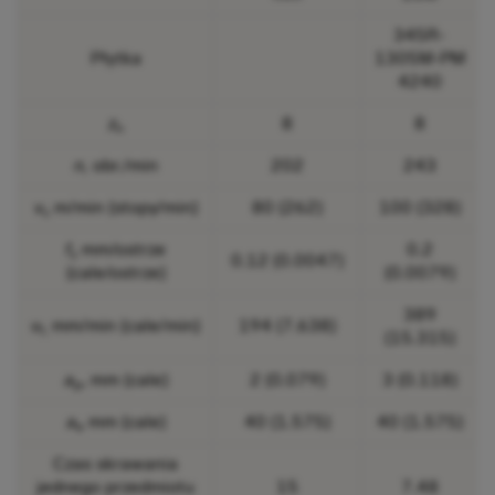
345R-
Płytka
1305M-PM
4240
z
8
8
n
n,
obr./min
202
243
v
m/min (stopy/min)
80 (262)
100 (328)
c
f
mm/ostrze
0.2
z
0.12 (0.0047)
(cale/ostrze)
(0.0079)
389
v
mm/min (cale/min)
194 (7.638)
f,
(15.315)
a
, mm (cale)
2 (0.079)
3 (0.118)
p
a
mm (cale)
40 (1.575)
40 (1.575)
e
Czas skrawania
jednego przedmiotu
15
7.48