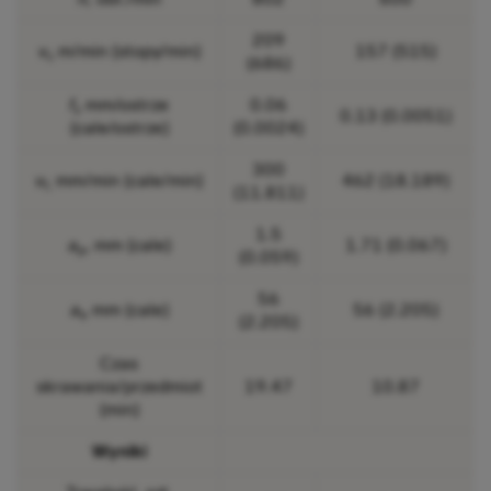
209
v
m/min (stopy/min)
157 (515)
c
(686)
f
mm/ostrze
0.06
z
0.13 (0.0051)
(cale/ostrze)
(0.0024)
300
v
mm/min (cale/min)
462 (18.189)
f,
(11.811)
1.5
a
, mm (cale)
1.71 (0.067)
p
(0.059)
56
a
mm (cale)
56 (2.205)
e
(2.205)
Czas
skrawania/przedmiot
19.47
10.87
(min)
Wyniki