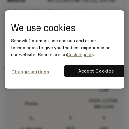
Materiał
M1.0.Z.AQ (CMC 05.21), 200 HB
Rodzaj obróbki
Obróbka półwykończeniowa
Obrabiarka
BFW, Centrum obróbkowe
We use cookies
+84%
Sandvik Coromant use cookies and other
Trwałość, liczba obrobionych przedmiotów
technologies to give you the best experience on
our website. Read more on
Cookie policy
-55%
Czas skrawania na przedmiot
Accept Cookies
Change settings
345-080Q27-
Narzędzie
13M
345R-13T5M-
Płytka
MM 1040
z
6
6
n
n,
obr./min
802
600