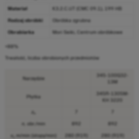
Materiał
K3.2.C.UT (CMC 09.1), 199 HB
Rodzaj obróbki
Obróbka zgrubna
Obrabiarka
Mori Seiki, Centrum obróbkowe
+88%
Trwałość, liczba obrobionych przedmiotów
345-100Q32-
Narzędzie
13M
345R-1305M-
Płytka
KH 3220
z
7
7
n
n,
obr./min
892
892
v
m/min (stopy/min)
280 (919)
280 (919)
c