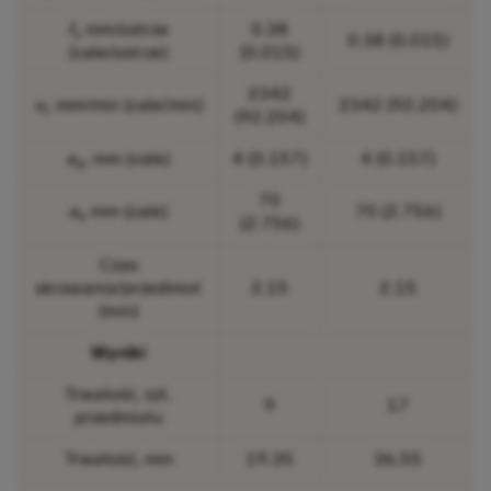
f
mm/ostrze
0.38
z
0.38 (0.015)
(cale/ostrze)
(0.015)
2342
v
mm/min (cale/min)
2342 (92.204)
f,
(92.204)
a
, mm (cale)
4 (0.157)
4 (0.157)
p
70
a
mm (cale)
70 (2.756)
e
(2.756)
Czas
skrawania/przedmiot
2.15
2.15
(min)
Wyniki
Trwałość, szt.
9
17
przedmiotu
Trwałość, min
19.35
36.55