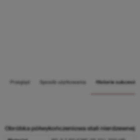
Przegląd
Sposób użytkowania
Historie sukcesów
Obróbka półwykończeniowa stali nierdzewnej