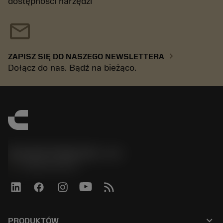
dostępności narzędzi
mail
chevron_right
ZAPISZ SIĘ DO NASZEGO NEWSLETTERA
Dołącz do nas. Bądź na bieżąco.
Sandvik Polska Sp. z o.o.
phone
+48222922347
keyboard_arrow_down
PRODUKTÓW