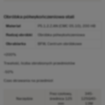
Obróbka półwykończeniowa stali
Materiał
P5.1.2.Z.AN (CMC 05.10), 200 HB
Rodzaj obróbki
Obróbka półwykończeniowa
Obrabiarka
BFW, Centrum obróbkowe
+200%
Trwałość, liczba obrobionych przedmiotów
-50%
Czas skrawania na przedmiot
Frez czołowy,
345-
Narzędzie
średnica 125
125Q40-
mm
13M