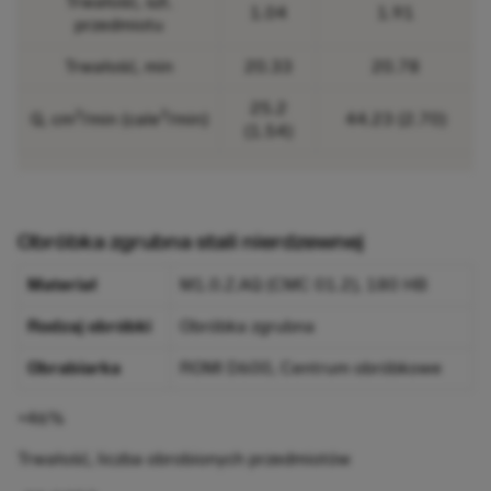
Trwałość, szt.
1.04
1.91
przedmiotu
Trwałość, min
20.33
20.78
25.2
3
3
Q, cm
/min (cale
/min)
44.23 (2.70)
(1.54)
Obróbka zgrubna stali nierdzewnej
Materiał
M1.0.Z.AQ (CMC 01.2), 180 HB
Rodzaj obróbki
Obróbka zgrubna
Obrabiarka
ROMI D600, Centrum obróbkowe
+46%
Trwałość, liczba obrobionych przedmiotów