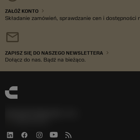
chevron_right
ZAŁÓŻ KONTO
Składanie zamówień, sprawdzanie cen i dostępności 
mail
chevron_right
ZAPISZ SIĘ DO NASZEGO NEWSLETTERA
Dołącz do nas. Bądź na bieżąco.
Sandvik Polska Sp. z o.o.
phone
+48222922347