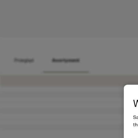
Przegląd
Asortyment
W
Sa
th