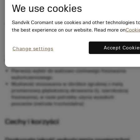
We use cookies
Przegląd
Sandvik Coromant use cookies and other technologies to
the best experience on our website. Read more on
Cookie
Accept Cookie
Change settings
Zakres zastosowań
Pierwszy wybór do walcowo-czołowego frezowania
wykończeniowego
Możliwość stosowania w obróbce zgrubnej z małą
promieniową głębokością skrawania (tj. szerokością
frezowania), w razie potrzeby użycia wysokich
posuwów (metoda trochoidalna)
Cechy i korzyści
Doskonała jakość wykończenia powierzchni