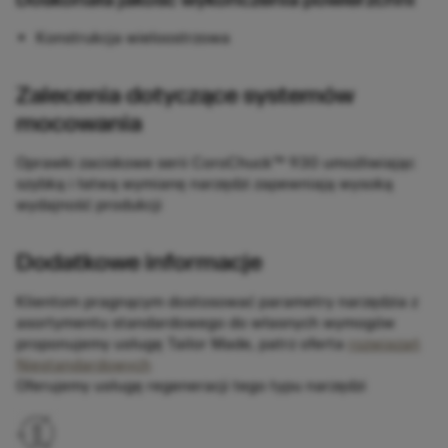
Konstrukcja wieloostrzowa
Zalecenia dotyczące systemów
mocowania
Oprawki zaciskowe serii CoroChuck™ 930 umożliwiając
szybką i łatwą wymianę narzędzi zapewniają wysoką
wydajność produkcji
Dodatkowe informacje
Klientom pragnącym dostosować parametry narzędzia z
asortymentu standardowego do własnych wymogów
proponujemy usługę Tailor Made, patrz oferta
rozwiązań
Niestandardowych
Oferujemy usługę regeneracji tego typu narzędzi