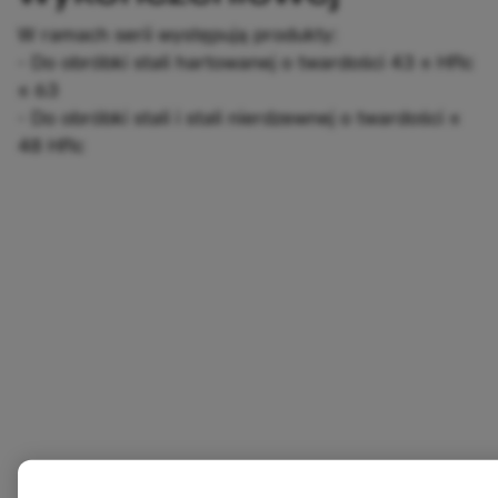
W ramach serii występują produkty:
- Do obróbki stali hartowanej o twardości 43 ≤ HRc
≤ 63
- Do obróbki stali i stali nierdzewnej o twardości ≤
48 HRc