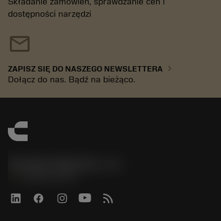
Składanie zamówień, sprawdzanie cen i
dostępności narzędzi
mail
chevron_right
ZAPISZ SIĘ DO NASZEGO NEWSLETTERA
Dołącz do nas. Bądź na bieżąco.
Sandvik Polska Sp. z o.o.
phone
+48222922347