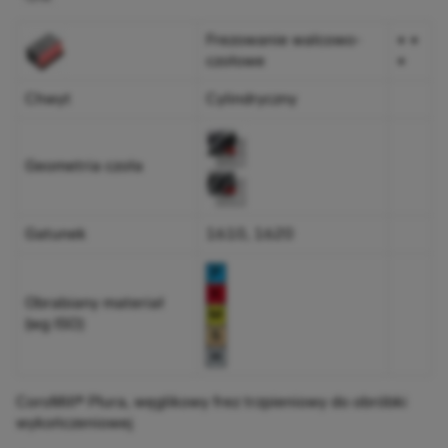
Frezowanie walcowo-
+ +
czołowe
+
Chwyt
Cylindryczny
Geometria czoła
Gatunek
1610, 1620
Obrabiany materiał
(wg ISO)
CoroMill® Plura, węglikowy frez trzpieniowy do obróbki
wykończeniowej