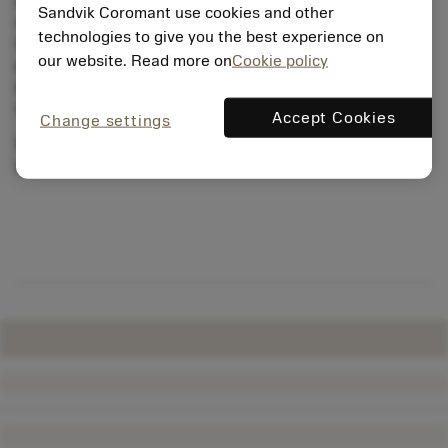
metodach obróbki, między innymi wytaczaniu, a
Sandvik Coromant use cookies and other
szczególnie często przy obróbce na długich wysięgach.
technologies to give you the best experience on
Drgania mogą być przyczyną złej jakości struktury
our website. Read more on
Cookie policy
powierzchni, niewystarczającej dokładności wykonania
podzespołu, niskiej produktywności, zwiększonego
zużycia płytki i obrabiarki oraz hałasu.
Accept Cookies
Change settings
Rozwiązanie problemu drgań zawsze oznacza wzrost
produktywności.