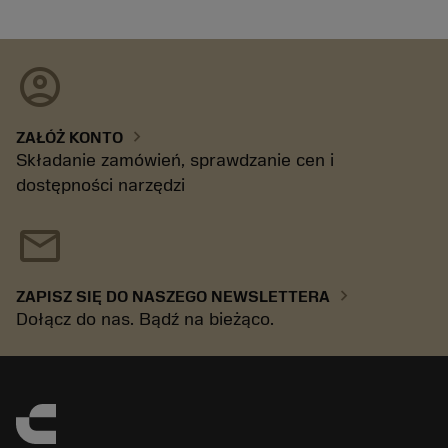
account_circle
chevron_right
ZAŁÓŻ KONTO
Składanie zamówień, sprawdzanie cen i
dostępności narzędzi
mail
chevron_right
ZAPISZ SIĘ DO NASZEGO NEWSLETTERA
Dołącz do nas. Bądź na bieżąco.