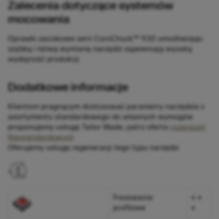
Zalecenia dotyczące systemów
mocowania
Oprawki zaciskowe serii CoroChuck™ 930 umożliwiając
szybką i łatwą wymianę narzędzi zapewniają wysoką
wydajność produkcji
Dodatkowe informacje
Klientom pragnącym dostosować parametry narzędzia z
asortymentu standardowego do własnych wymogów
proponujemy usługę Tailor Made, patrz oferta
rozwiązań
Niestandardowych
Oferujemy usługę regeneracji tego typu narzędzi
Frezowanie
+ +
profilowe
+