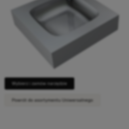
Wybierz i zamów narzędzie
Powrót do asortymentu Uniwersalnego