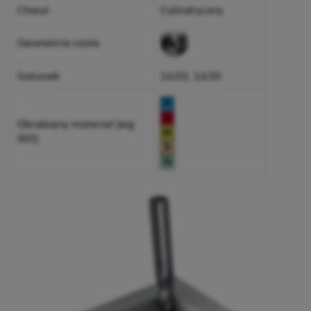
Chwyt
Cylindryczny
Geometria czoła
Gatunek
1620, 1630
Obrabiany materiał (wg
ISO)