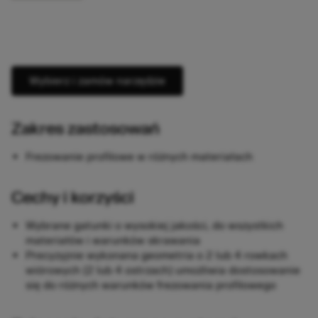
Wybierz i zamów narzędzie
Zakres zastosowań
Frezowanie profilowe w różnych materiałach
Cechy i korzyści
Wybrane gatunki o wysokiej jakości, do wszystkich
materiałów i warunków skrawania
Precyzyjnie wykonana geometria o 2 lub 4 rowkach
wiórowych (2 lub 4 ostrzach) umożliwia dostosowanie
się do różnych warunków frezowania profilowego