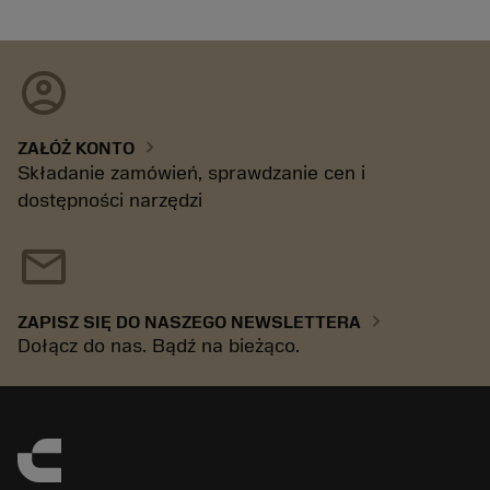
account_circle
chevron_right
ZAŁÓŻ KONTO
Składanie zamówień, sprawdzanie cen i
dostępności narzędzi
mail
chevron_right
ZAPISZ SIĘ DO NASZEGO NEWSLETTERA
Dołącz do nas. Bądź na bieżąco.