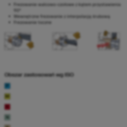
Frezowanie walcowo-czołowe z kątem przystawienia
90º
Wewnętrzne frezowanie z interpolacją śrubową
Frezowanie toczne
Obszar zastosowań wg ISO