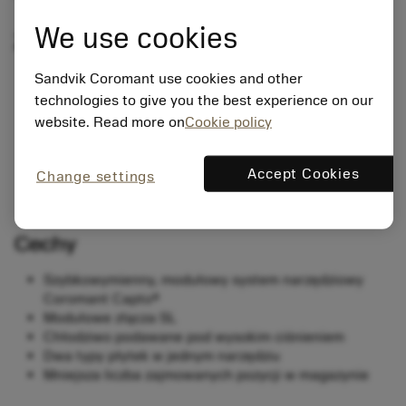
We use cookies
Zalety
Sandvik Coromant use cookies and other
Narzędzie frezarskie i cztery narzędzia tokarskie w
jednym
technologies to give you the best experience on our
Krótszy czas wymiany narzędzia
website. Read more on
Cookie policy
Mniejsze zapotrzebowanie na wolne pozycje w
magazynie narzędzi
Accept Cookies
Narzędzie tokarskie do obróbki zewnętrznej i
Change settings
wewnętrznej
Cechy
Szybkowymienny, modułowy system narzędziowy
Coromant Capto®
Modułowe złącza SL
Chłodziwo podawane pod wysokim ciśnieniem
Dwa typy płytek w jednym narzędziu
Mniejsza liczba zajmowanych pozycji w magazynie