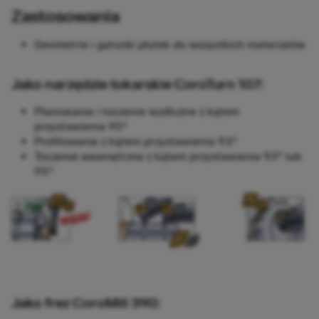
Zastosowania
Geometrie i gatunki płytek do wszystkich materiałów
Jako narzędzie tokarskie CoroTurn 107:
Planowanie i toczenie wzdłużne z kątem
przystawienia 95°
Profilowanie z kątem przystawienia 93°
Toczenie wewnętrzne z kątem przystawienia 93° lub
95°
Jako frez CoroMill 390: