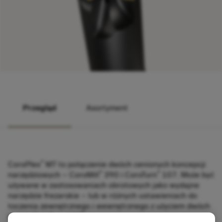
Przegląd
Asortyment
®
CoroPlex
MT to połączenie dwóch cenionych koncepcji
®
®
narzędziowych – CoroMill
390 i CoroTurn
107. Może być
używane w zastosowaniach obrotowych jako wydajne
narzędzie frezarskie – lub w różnych ustawieniach do
toczenia zewnętrznego i wewnętrznego z użyciem dwóch
®
płytek CoroTurn 107
.