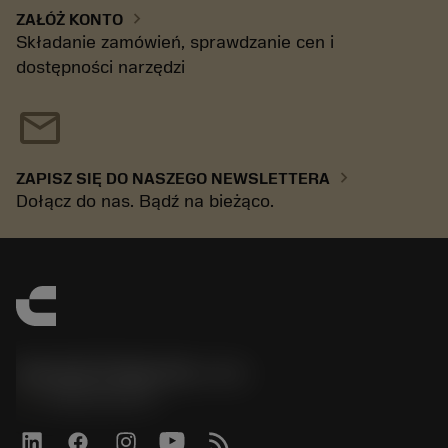
chevron_right
ZAŁÓŻ KONTO
Składanie zamówień, sprawdzanie cen i
dostępności narzędzi
mail
chevron_right
ZAPISZ SIĘ DO NASZEGO NEWSLETTERA
Dołącz do nas. Bądź na bieżąco.
Sandvik Polska Sp. z o.o.
phone
+48222922347