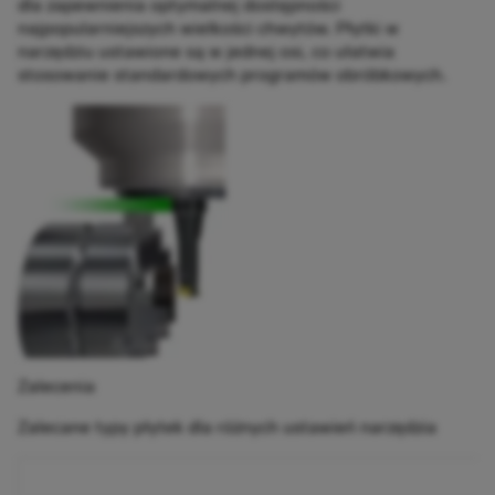
dla zapewnienia optymalnej dostępności
najpopularniejszych wielkości chwytów. Płytki w
narzędziu ustawione są w jednej osi, co ułatwia
stosowanie standardowych programów obróbkowych.
Zalecenia
Zalecane typy płytek dla różnych ustawień narzędzia