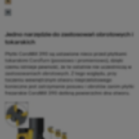
Jedno narzędzie do zastosowań obrotowych i
tokarskich
Płytki CoroMill 390 są ustawione nieco przed płytkami
tokarskimi CoroTurn (poosiowo i promieniowo), dzięki
czemu istnieje pewność, że te ostatnie nie uczestniczą w
zastosowaniach obrotowych. Z tego względu, przy
toczeniu wewnętrznym otworu nieprzelotowego
konieczne jest zatrzymanie posuwu i obrotów zanim płytki
frezarskie CoroMill 390 dotkną powierzchni dna otworu.