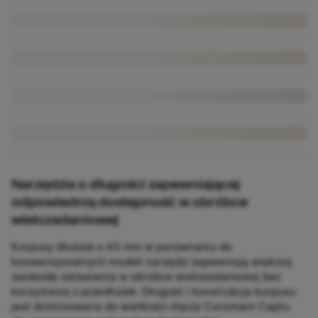
Narzędzia o długości zapewniającej
odpowiednią dostępność w obróbce
wielozadaniowej
Korpusy dłuższe o 65 mm w porównaniu do
konwencjonalnych modeli narzędzi zapewniają większą
swobodę ustawienia w obróbce wielozadaniowej bez
korzystania z przedłużek. Długość i konstrukcja korpusu
jest dostosowana do wielkości złączy Coromant Capto