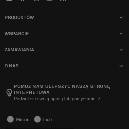
keyboard_arrow_down
PRODUKTÓW
เครื่องมือทั้งหมด
keyboard_arrow_down
WSPARCIE
ซอฟต์แวร์ทั้งหมด
ฝ่ายบริการลูกค้า
การรีไซเคิล
keyboard_arrow_down
ZAMAWIANIA
ผู้จัดจำหน่ายและผู้เชี่ยวชาญ
การปรับสภาพใหม่
วิธีซื้อ
คู่มือและบทช่วยสอน
Tailor Made
keyboard_arrow_down
O NAS
สั่งซื้อ
เครื่องคิดเลขและแอป
เกี่ยวกับ Sandvik Coromant
ส่งคืน
แคตตาล็อกและคู่มืออ้างอิง
Manufacturing Wellness
ติดตามคำสั่งซื้อของคุณ
POMÓŻ NAM ULEPSZYĆ NASZĄ STRONĘ
emoji_objects
INTERNETOWĄ
อาชีพ
ทำใบเสนอราคา
chevron_right
Podziel się swoją opinią lub pomysłami
ธุรกิจที่ยั่งยืน
บทความ
สำหรับสื่อมวลชน
Metric
Inch