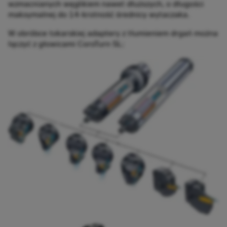
wzmacnianych węglikiem nawet dłuższych, o długości
maksymalnej do 14-krotność średnicy wytaczaka.
W obróbce tokarskiej adaptery z tłumieniem drgań można
łączyć z głowicami CoroTurn SL: