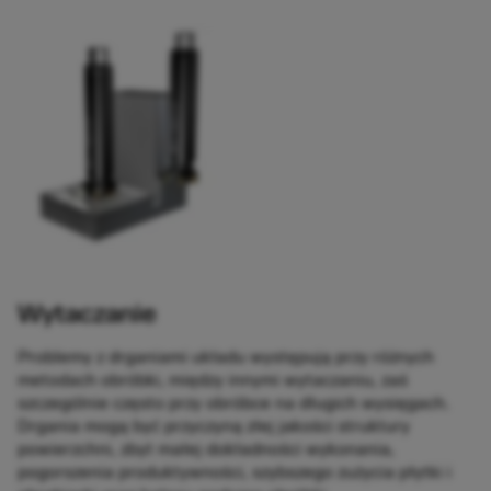
Wytaczanie
Problemy z drganiami układu występują przy różnych
metodach obróbki, między innymi wytaczaniu, zaś
szczególnie często przy obróbce na długich wysięgach.
Drgania mogą być przyczyną złej jakości struktury
powierzchni, zbyt małej dokładności wykonania,
pogorszenia produktywności, szybszego zużycia płytki i