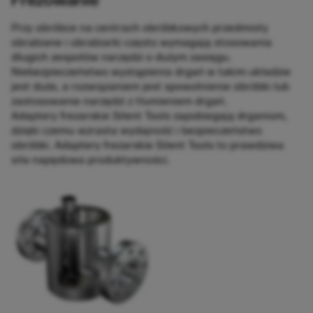
Frezowanie
Przy obróbce na centrach obróbkowych przedmioty
obrabiane i obrabiarki często wymagają stosowania
długich zespołów narzędzi o dużym zasięgu.
Niebezpieczeństwo wystąpienia drgań w takim układzie
jest duże, a rozwiązaniem jest spowolnienie obróbki lub
zastosowanie narzędzi z tłumieniem drgań.
Adaptery frezarskie Silent Tools zapobiegają drganiom,
dzięki czemu wzrasta wydajność i bezpieczeństwo
obróbki. Adaptery frezarskie Silent Tools to prawdziwa
siła napędowa produktywności.