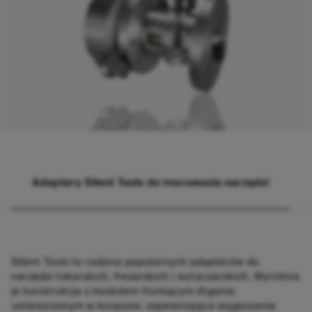
Adaptery Silent Tools do mocowania narzędzi
Silent Tools to rodzina popularnych adapterów do
narzędzi tokarskich, frezarskich i wytaczarskich. Wyróżnia
je konstrukcja z modułem tłumiącym drgania
umieszczonym w korpusie, zapewniająca wygaszanie