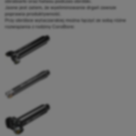
obrabiarki oraz hałasu podczas obróbki.
Jasne jest zatem, że wyeliminowanie drgań zawsze
poprawia produktywność.
Przy obróbce wytaczarskiej można łączyć ze sobą różne
rozwiązania z rodziny CoroBore: