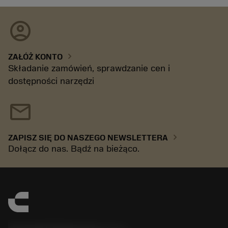
account_circle
chevron_right
ZAŁÓŻ KONTO
Składanie zamówień, sprawdzanie cen i
dostępności narzędzi
mail
chevron_right
ZAPISZ SIĘ DO NASZEGO NEWSLETTERA
Dołącz do nas. Bądź na bieżąco.