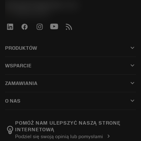
Sandvik Polska Sp. z o.o.
phone
+48222922347
keyboard_arrow_down
PRODUKTÓW
เครื่องมือทั้งหมด
keyboard_arrow_down
WSPARCIE
ซอฟต์แวร์ทั้งหมด
ฝ่ายบริการลูกค้า
การรีไซเคิล
keyboard_arrow_down
ZAMAWIANIA
ผู้จัดจำหน่ายและผู้เชี่ยวชาญ
การปรับสภาพใหม่
วิธีซื้อ
คู่มือและบทช่วยสอน
Tailor Made
keyboard_arrow_down
O NAS
สั่งซื้อ
เครื่องคิดเลขและแอป
เกี่ยวกับ Sandvik Coromant
ส่งคืน
แคตตาล็อกและคู่มืออ้างอิง
Manufacturing Wellness
ติดตามคำสั่งซื้อของคุณ
POMÓŻ NAM ULEPSZYĆ NASZĄ STRONĘ
emoji_objects
INTERNETOWĄ
อาชีพ
ทำใบเสนอราคา
chevron_right
Podziel się swoją opinią lub pomysłami
ธุรกิจที่ยั่งยืน