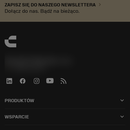
chevron_right
ZAPISZ SIĘ DO NASZEGO NEWSLETTERA
Dołącz do nas. Bądź na bieżąco.
Sandvik Polska Sp. z o.o.
phone
+48222922347
keyboard_arrow_down
PRODUKTÓW
Alle tools
keyboard_arrow_down
WSPARCIE
Alle software
Klantenservice
Odzysk węglika spiekanego