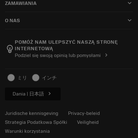
keyboard_arrow_down
ZAMAWIANIA
Distributeurs en specialisten
Revisie
Hoe te kopen
Handleidingen en tutorials
Tailor Made
keyboard_arrow_down
O NAS
Bestelling
Rekenmachines en apps
Over Sandvik Coromant
Retour
Catalogi en handboeken
Manufacturing wellness
Volg uw bestelling
POMÓŻ NAM ULEPSZYĆ NASZĄ STRONĘ
emoji_objects
INTERNETOWĄ
Loopbaan
Vraag een offerte aan
chevron_right
Podziel się swoją opinią lub pomysłami
Duurzaam ondernemen
Artikelen
Voor de pers
ミリ
インチ
chevron_right
Dania | 日本語
Juridische kennisgeving
Privacy-beleid
Strategia Podatkowa Spółki
Veiligheid
Warunki korzystania