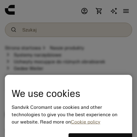
account_circle
shopping_cart
menu
chevron_right
Strona startowa
Nasze produkty
chevron_right
Systemy narzędziowe
chevron_right
Uchwyty mocujące do różnych obrabiarek
chevron_right
Gedee Weiler
expand_more
Uchwyty mocujące do różnych obrabiarek
We use cookies
Sandvik Coromant use cookies and other
Gedee Weiler
technologies to give you the best experience on
our website. Read more on
Cookie policy
Tool holder programme