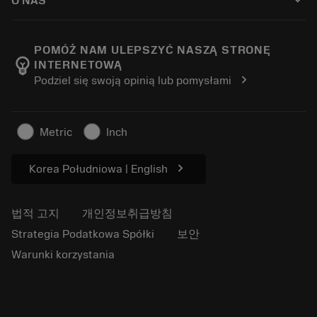
keyboard_arrow_down
O NAS
주문
계산기 및 앱
Sandvik Coromant 소개
돌아가기
카탈로그 및 핸드북
Manufacturing Wellness
주문 추적하기
POMÓŻ NAM ULEPSZYĆ NASZĄ STRONĘ
emoji_objects
INTERNETOWĄ
경력
견적을 작성하세요
chevron_right
Podziel się swoją opinią lub pomysłami
지속 가능한 비즈니스
기사
프레스용
Metric
Inch
chevron_right
Korea Południowa | English
법적 고지
개인정보취급방침
Strategia Podatkowa Spółki
보안
Warunki korzystania