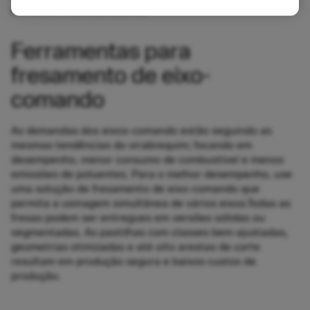
conforme mostrado abaixo.
Ferramentas para
fresamento de eixo-
comando
As demandas dos eixos-comando estão seguindo as
mesmas tendências do virabrequim; focando em
desempenho, menor consumo de combustível e menos
emissões de poluentes. Para o melhor desempenho, use
uma solução de fresamento de eixo-comando que
permita a usinagem simultânea de vários eixos.Todas as
fresas podem ser entregues em versões sólidas ou
segmentadas. As pastilhas com classes bem ajustadas,
geometrias otimizadas e até oito arestas de corte
resultam em produção segura e baixos custos de
produção.