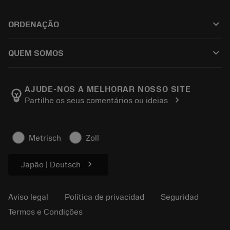
Todo el software
Servicio de atención al cliente
Reciclaje
keyboard_arrow_down
ORDENAÇÃO
Distribuidores y especialistas
Reacondicionamiento
Cómo comprar
Guías y tutoriales
Tailor Made
keyboard_arrow_down
QUEM SOMOS
Orden
Calculadoras y apps
Acerca de Sandvik Coromant
Volver
Catálogos y manuales
Manufacturing wellness
Rastrear su pedido
AJUDE-NOS A MELHORAR NOSSO SITE
emoji_objects
chevron_right
Partilhe os seus comentários ou ideias
Carrera
Solicitar un presupuesto
Negocio sostenible
Artículos
Metrisch
Zoll
Para prensas
chevron_right
Japão | Deutsch
Aviso legal
Política de privacidad
Seguridad
Termos e Condições