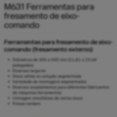
M631 Ferramentas para
fresamento de eixo-
comando
Ferramentas para fresamento de eixo-
comando (fresamento externo)
Diâmetros de 300 a 500 mm (11,81 a 19,68
polegadas)
Diversas larguras
Disco sólido ou solução segmentada
Variedade de montagens segmentadas
Diversos acoplamentos para diferentes fabricantes
de máquinas-ferramentas
Usinagem simultânea de vários eixos
Fresas tandem