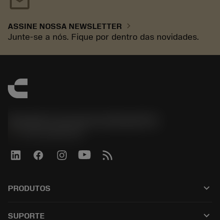
mail
chevron_right
ASSINE NOSSA NEWSLETTER
Junte-se a nós. Fique por dentro das novidades.
Sandvik Coromant do Brasil S.A
phone
+551146803536
keyboard_arrow_down
PRODUTOS
Todas las herramientas
keyboard_arrow_down
SUPORTE