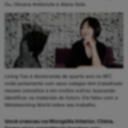
Ou, Oksana Anilionyte e Alana Solá.
Lining Yao é doutoranda de quarto ano no MIT,
onde juntamente com seus colegas tem trabalhado
nesses conceitos e em muitos outros, buscando
identificar os materiais do futuro. Ela falou com a
Metalworking World sobre seu trabalho.
Você cresceu na Mongólia Interior, China.