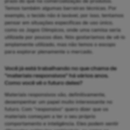
prazo do que na comercialização de produtos.
Temos também algumas barreiras técnicas. Por
exemplo, o tecido não é lavável, por isso, tentamos
pensar em situações específicas de uso único,
como os Jogos Olímpicos, onde uma camisa seria
utilizada por poucos dias. Nós gostaríamos de vê-lo
amplamente utilizado, mas não temos o escopo
para explorar plenamente o mercado.
Você já está trabalhando no que chama de
"materiais responsivos" há vários anos.
Como você vê o futuro deles?
Materiais responsivos vão, definitivamente,
desempenhar um papel muito interessante no
futuro. Com "responsivo" quero dizer que os
materiais começam a ter o seu próprio
comportamento e inteligência. Eles podem sentir