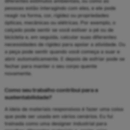
diferentes estímulos ambientais, ou como as
pessoas estão interagindo com eles, e ele pode
reagir na forma, cor, rigidez ou propriedades
ópticas, mecânicas ou elétricas. Por exemplo, o
calçado pode sentir se você estiver a pé ou de
bicicleta e, em seguida, calcular suas diferentes
necessidades de rigidez para apoiar a atividade. Ou
a peça pode sentir quando você começa a suar e
abrir automaticamente. E depois de esfriar pode se
fechar para manter o seu corpo quente
novamente.
Como seu trabalho contribui para a
sustentabilidade?
A ideia de materiais responsivos é fazer uma coisa
que pode ser usada em vários cenários. Eu fui
treinada como uma designer industrial para