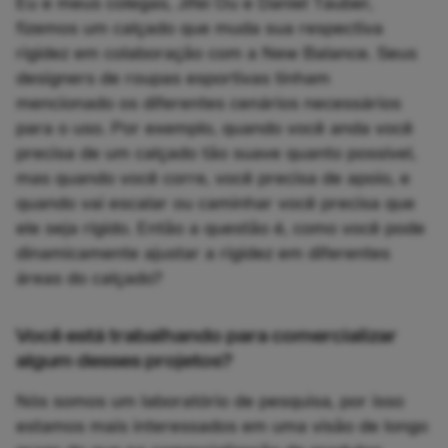
Eu e meus colegas, Jifei Ou e Daniel Tauber,
fizemos um calçado que muda sua respectiva
rigidez em colaboração com a New Balance. Seus
designers de roupas esportivas tinham
mencionado os diferentes cenários necessários
para o uso. Por exemplo, quando você anda você
precisa de um calçado tão suave quanto possível,
mas quando você corre, você precisa de apoio, e
quando vai escalar ou caminhar você precisa que
ele seja rígido. Então a questão é, como você pode
dinamicamente ajustar a rigidez em diferentes
áreas do calçado?
Você está trabalhando para comercializar
algum desses projetos?
Nós somos um laboratório de pesquisa, por isso
estamos mais interessados em uma visão de longo