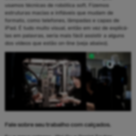
usamos técnicas de robótica soft. Fizemos
estruturas macias e infláveis que mudam de
formato, como telefones, lâmpadas e capas de
iPad. É tudo muito visual, então em vez de explicá-
las em palavras, seria mais fácil assistir a alguns
dos vídeos que estão on-line (veja abaixo).
Fale sobre seu trabalho com calçados.