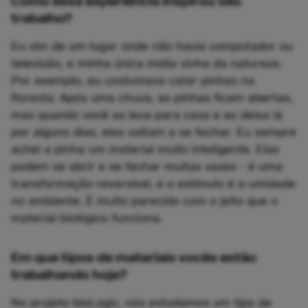
Como essa experiência inspirou seu
trabalho?
Eu vim de um lugar onde não havia computador ou
televisão, e minha única mídia vinha da natureza.
Por exemplo, eu costumava catar pinhas na
floresta. Após uma chuva, as pinhas ficam abertas,
mas quando você as leva para casa e as deixa lá
por alguns dias, elas voltam a se fechar. Eu sempre
achei a pinha um material muito inteligente. Elas
podem se abrir e se fechar muitas vezes - é uma
transformação reversível, e o estímulo é a umidade
no ambiente. É muito parecido com o jeito que o
material biológico funciona.
Em que tipos de materiais vocês estão
trabalhando hoje?
No projeto bioLogic, nós estudamos um tipo de