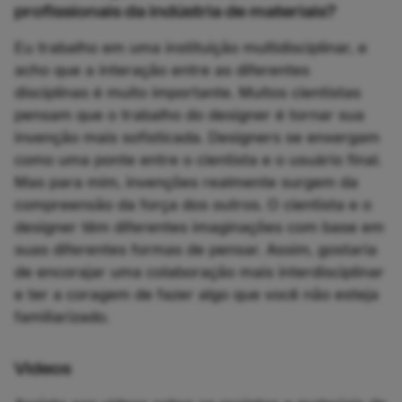
profissionais da indústria de materiais?
Eu trabalho em uma instituição multidisciplinar, e
acho que a interação entre as diferentes
disciplinas é muito importante. Muitos cientistas
pensam que o trabalho do designer é tornar sua
invenção mais sofisticada. Designers se enxergam
como uma ponte entre o cientista e o usuário final.
Mas para mim, invenções realmente surgem da
compreensão da força dos outros. O cientista e o
designer têm diferentes imaginações com base em
suas diferentes formas de pensar. Assim, gostaria
de encorajar uma colaboração mais interdisciplinar
e ter a coragem de fazer algo que você não esteja
familiarizado.
Videos