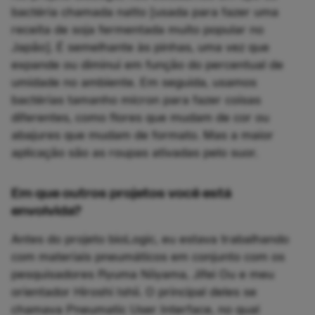
bactéria chamada natto [usada para fazer uma
receita de soja fermentada muito popular no
Japão]. É semelhante às pinhas, uma vez que
expande ou diminui em função do percentual de
umidade no ambiente. Em seguida, usamos
bactérias tamanho mícron para fazer coisas
diferentes, como flores que mudam de cor ou
abajures que mudam de formato. Mas a maior
aplicação são as roupas ativadas pelo suor.
Em que outros projetos você está
envolvida?
Antes do projeto bioLogic, eu estava trabalhando
com materiais pneumáticos em conjunto com os
pesquisadores Ryuma Niiyama, Jifei Ou e meu
orientador Hiroshi Ishii. O principal deles se
chamava Pneumatic User Interface, no qual