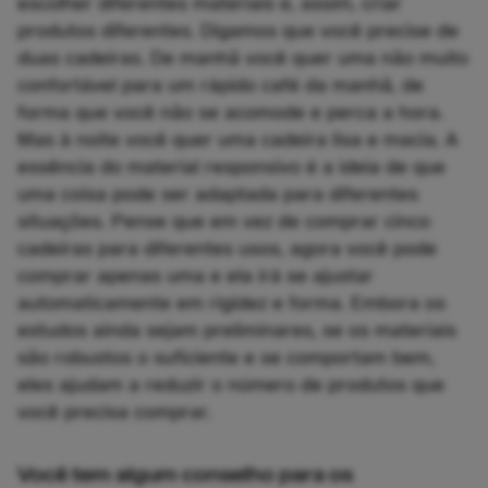
escolher diferentes materiais e, assim, criar
produtos diferentes. Digamos que você precise de
duas cadeiras. De manhã você quer uma não muito
confortável para um rápido café da manhã, de
forma que você não se acomode e perca a hora.
Mas à noite você quer uma cadeira lisa e macia. A
essência do material responsivo é a ideia de que
uma coisa pode ser adaptada para diferentes
situações. Pense que em vez de comprar cinco
cadeiras para diferentes usos, agora você pode
comprar apenas uma e ela irá se ajustar
automaticamente em rigidez e forma. Embora os
estudos ainda sejam preliminares, se os materiais
são robustos o suficiente e se comportam bem,
eles ajudam a reduzir o número de produtos que
você precisa comprar.
Você tem algum conselho para os