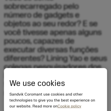
sobrecarregado pelo
número de gadgets e
objetos ao seu redor? E se
você tivesse apenas alguns
poucos, capazes de
executar diversas funções
diferentes? Lining Yao e seus
colegas pesquisadores dos
Estados Unidos estão
We use cookies
trabalhando para que isso
se torne uma realidade.
Sandvik Coromant use cookies and other
technologies to give you the best experience on
our website. Read more on
Cookie policy