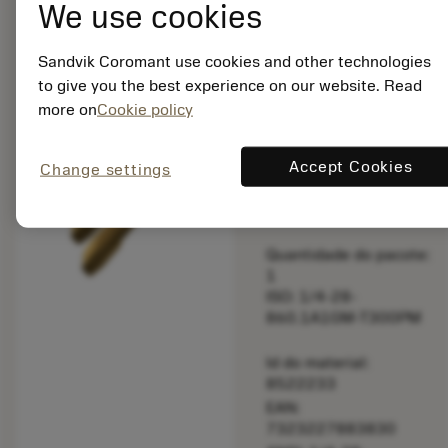
We use cookies
bookmark
Salvar para lista
Sandvik Coromant use cookies and other technologies
balance
Comparar produt
to give you the best experience on our website. Read
more on
Cookie policy
Feito sob
Accept Cookies
Change settings
medida
Quantidade do pacote:
1
ISO: 1/4-28-
860.1A1GM-T300PM
Id do material:
8522233
EAN:
7323227883830