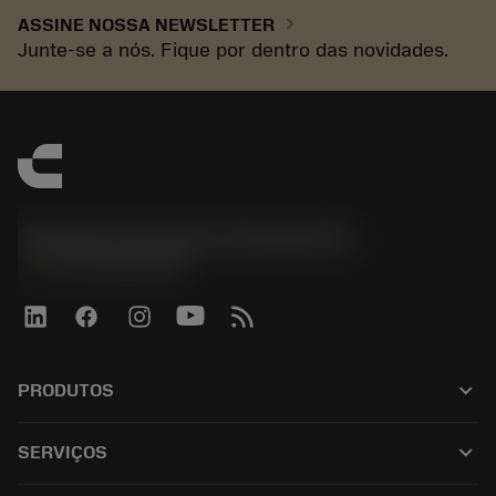
chevron_right
ASSINE NOSSA NEWSLETTER
Junte-se a nós. Fique por dentro das novidades.
Sandvik Coromant do Brasil S.A
phone
+551146803536
keyboard_arrow_down
PRODUTOS
Alle producten
keyboard_arrow_down
SERVIÇOS
CoroPlus® Tool Guide
Reciclagem