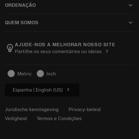
Tool Assembly
keyboard_arrow_down
ORDENAÇÃO
Reconditionering
Tailor Made
Hoe te kopen
Kennis
Catalogi
keyboard_arrow_down
QUEM SOMOS
Order
E-learning
Loopbaan
Voeg toe aan retourwinkelwagen
Evenementen en opleidingen
Over Sandvik Coromant
Volg uw bestelling
Tool ID
AJUDE-NOS A MELHORAR NOSSO SITE
emoji_objects
chevron_right
Partilhe os seus comentários ou ideias
Vind ons
FAQ
Persberichten
Contact
Veiligheidsinformatie
Metric
Inch
Duurzaamheid
chevron_right
Espanha | English (US)
Juridische kennisgeving
Privacy-beleid
Veiligheid
Termos e Condições