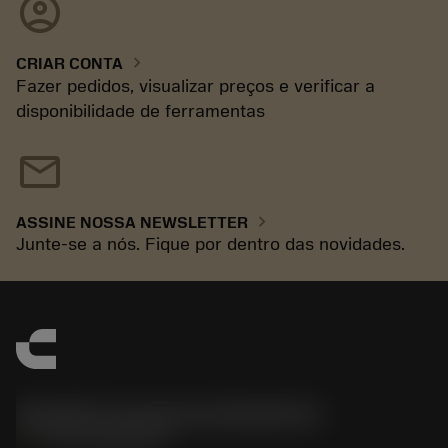
account_circle
chevron_right
CRIAR CONTA
Fazer pedidos, visualizar preços e verificar a
disponibilidade de ferramentas
mail
chevron_right
ASSINE NOSSA NEWSLETTER
Junte-se a nós. Fique por dentro das novidades.
Sandvik Coromant do Brasil S.A
phone
+551146803536