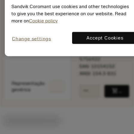
Disponível em
Sandvik Coromant use cookies and other technologies
uma semana
to give you the best experience on our website. Read
more on
Cookie policy
Quantidade do pacote:
Accept Cookies
Change settings
1
ISO: 154.3-831
Id do material:
5756922
EAN: 10154152
ANSI: 154.3-831
Representação
remove
add
genérica
shopping_cart
Adicio
Ilustrações técnicas