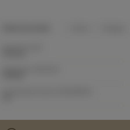
Dados do produto
Métrico
Polegadas
Peso do item
(WT)
0,0166 kg
Release date
(ValFrom20)
26/03/84
ID de liberação do pacote
(RELEASEPACK)
60.1