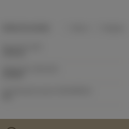
Dados do produto
Métrico
Polegadas
Peso do item
(WT)
0,0166 kg
Release date
(ValFrom20)
26/03/84
ID de liberação do pacote
(RELEASEPACK)
60.1