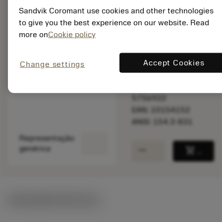
Disponível em
Sandvik Coromant use cookies and other technologies
uma semana
to give you the best experience on our website. Read
more on
Cookie policy
Quantidade do pacote:
Accept Cookies
Change settings
1
ISO: 154.3-831
Id do material:
5756922
EAN: 10154152
ANSI: 154.3-831
Representação
remove
add
genérica
shopping_cart
Adicio
Ilustrações técnicas