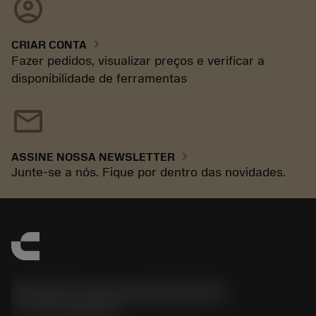
account_circle
chevron_right
CRIAR CONTA
Fazer pedidos, visualizar preços e verificar a
disponibilidade de ferramentas
mail
chevron_right
ASSINE NOSSA NEWSLETTER
Junte-se a nós. Fique por dentro das novidades.
Sandvik Coromant do Brasil S.A
phone
+551146803536