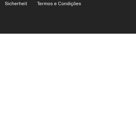
Sicherheit
Termos e Condições