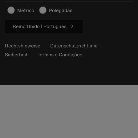
Sicherheitshinweise
Métrico
Polegadas
Nachhaltigkeit
chevron_right
Reino Unido | Português
Rechtshinweise
Datenschutzrichtlinie
Sicherheit
Termos e Condições