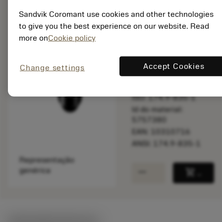
Sandvik Coromant use cookies and other technologies
to give you the best experience on our website. Read
Disponível em
more on
Cookie policy
uma semana
Accept Cookies
Change settings
Quantidade do pacote:
1
ISO: 174.9-835-1
Id do material:
5757380
EAN: 10310716
ANSI: 174.9-835-1
Representação
remove
add
genérica
shopping_cart
Adicio
Ilustrações técnicas