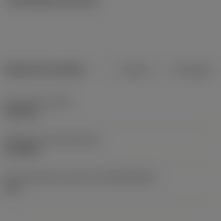
Dados do produto
Métrico
Polegadas
Peso do item
(WT)
0,0265 lb
Release date
(ValFrom20)
21/06/82
ID de liberação do pacote
(RELEASEPACK)
60.1